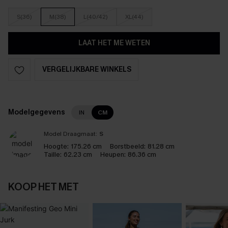
S(36)
M(38)
L(40/42)
XL(44)
LAAT HET ME WETEN
VERGELIJKBARE WINKELS
Modelgegevens
IN
CM
Model Draagmaat:
S
Hoogte:
175.26 cm
Borstbeeld:
81.28 cm
Taille:
62.23 cm
Heupen:
86.36 cm
KOOP HET MET