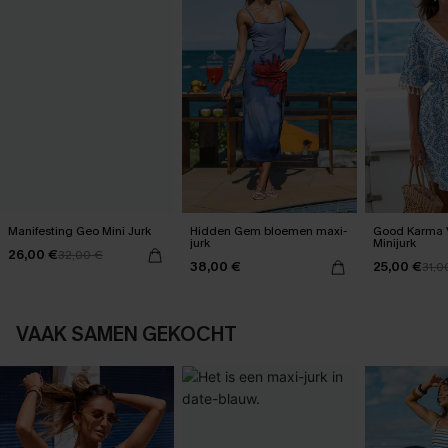
Manifesting Geo Mini Jurk
Hidden Gem bloemen maxi-
Good Karma 
jurk
Minijurk
26,00 €
32,00 €
38,00 €
25,00 €
31,0
VAAK SAMEN GEKOCHT