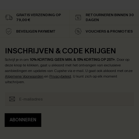
GRATIS VERZENDING OP
RETOURNEREN BINNEN 30
79,00 €
DAGEN
BEVEILIGEN PAYMEMT
VOUCHERS & PROMOTIES
INSCHRIJVEN & CODE KRIJGEN
Schrijf je in om
10% KORTING GEEN MIN. & 15% KORTING OP 2ST+
.
Door op
deze knop te klikken, gaat u akkoord met het ontvangen van exclusieve
aanbiedingen en updates van Cupshe via e-mail. U gaat ook akkoord met onze
Algemene Voorwaarden
en
Privacybeleid
. U kunt zich op elk moment
uitschrijven.
ABONNEREN