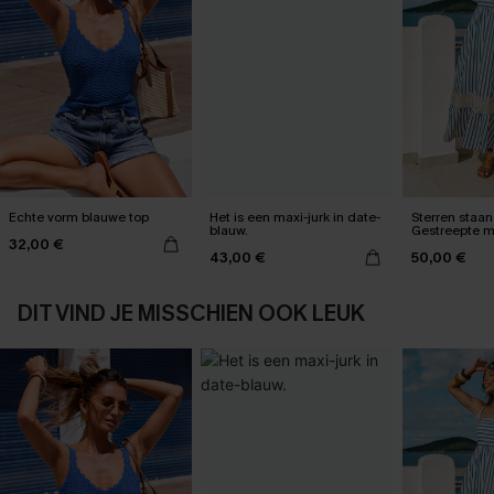
Echte vorm blauwe top
Het is een maxi-jurk in date-
Sterren staan 
blauw.
Gestreepte m
32,00 €
43,00 €
50,00 €
DIT VIND JE MISSCHIEN OOK LEUK