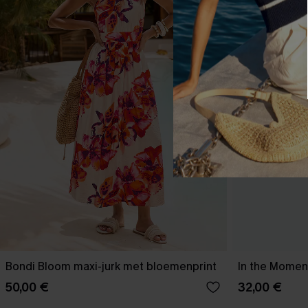
Bondi Bloom maxi-jurk met bloemenprint
In the Moment
50,00 €
32,00 €