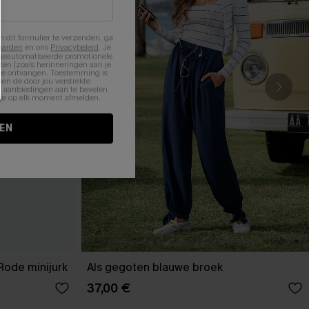
n dit formulier te verzenden, ga
aarden
en ons
Privacybeleid
. Je
 geautomatiseerde promotionele
en (zoals herinneringen aan je
te ontvangen. Toestemming is
en de door jou verstrekte
n aanbiedingen aan te bevelen
nt je op elk moment afmelden.
EN
Rode minijurk
Als gegoten blauwe broek
37,00 €