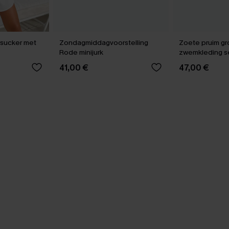
rsucker met
Zondagmiddagvoorstelling
Zoete pruim g
Rode minijurk
zwemkleding s
41,00 €
47,00 €