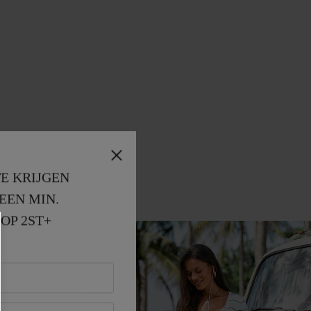
E KRIJGEN
EEN MIN. 
OP 2ST+