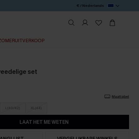
€ / Nederlands
ZOMERUITVERKOOP
weedelige set
Maattabel
L(40/42)
XL(44)
LAAT HET ME WETEN
ANGLIJST
VERGELIJKBARE WINKELS