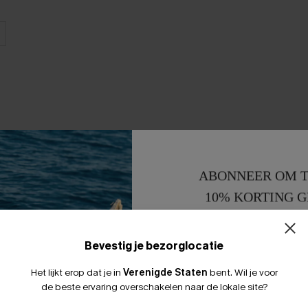
ABONNEER OM T
10% KORTING G
15% KORTING 
Bevestig je bezorglocatie
Het lijkt erop dat je in
Verenigde Staten
bent.
Wil je voor
de beste ervaring overschakelen naar de lokale site?