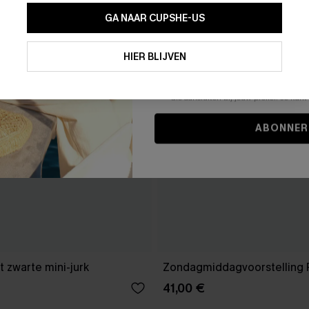
GA NAAR CUPSHE-US
Door je contactgegevens in te vullen e
je akkoord met onze
Algemene Voorw
HIER BLIJVEN
stemt er tevens mee in om herhaalde
en gepersonaliseerde marketingbericht
winkelwagen) en e-mails van Cupshe 
niet vereist voor een aankoop. We kunn
informatie gebruiken om producten e
die aansluiten bij jouw profiel. Je ku
ABONNER
 zwarte mini-jurk
Zondagmiddagvoorstelling 
41,00 €