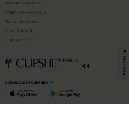
Vakantie Must-have
Charmante Feestlooks
Kleuren Schitteren
Zacht Gebreid
Dagelijkse Basis
MAX - 15%
4.4
DOWNLOAD DE CUPSHE-APP
VOLG ONS OP