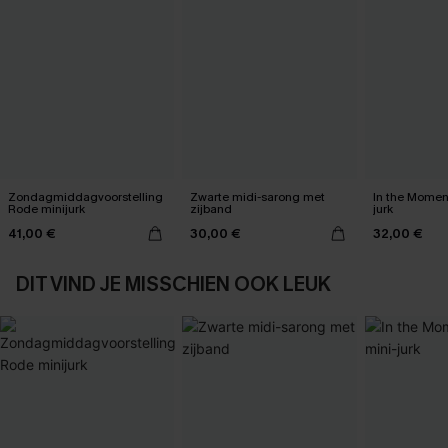
Zondagmiddagvoorstelling
Zwarte midi-sarong met
In the Momen
Rode minijurk
zijband
jurk
41,00 €
30,00 €
32,00 €
DIT VIND JE MISSCHIEN OOK LEUK