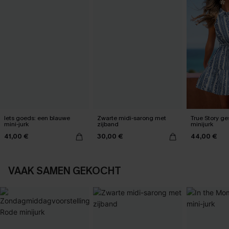
Iets goeds: een blauwe
Zwarte midi-sarong met
True Story ge
mini-jurk
zijband
minijurk
41,00 €
30,00 €
44,00 €
VAAK SAMEN GEKOCHT