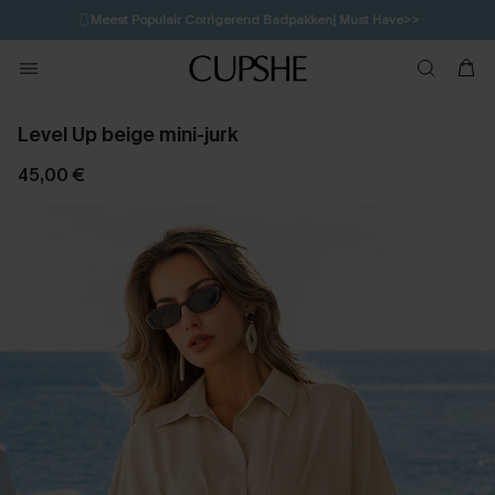
🩱
Meest Populair Corrigerend Badpakken| Must Have>>
💌Abonneer je & ontvang tot 15% korting>>
👙
Koop 3, krijg 15% korting | CODE: SW15
Level Up beige mini-jurk
45,00 €