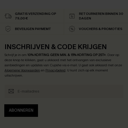
GRATIS VERZENDING OP
RETOURNEREN BINNEN 30
79,00 €
DAGEN
BEVEILIGEN PAYMEMT
VOUCHERS & PROMOTIES
INSCHRIJVEN & CODE KRIJGEN
Schrijf je in om
10% KORTING GEEN MIN. & 15% KORTING OP 2ST+
.
Door op
deze knop te klikken, gaat u akkoord met het ontvangen van exclusieve
aanbiedingen en updates van Cupshe via e-mail. U gaat ook akkoord met onze
Algemene Voorwaarden
en
Privacybeleid
. U kunt zich op elk moment
uitschrijven.
ABONNEREN