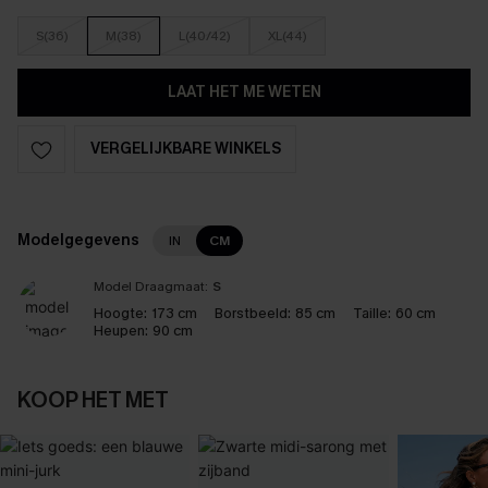
S(36)
M(38)
L(40/42)
XL(44)
LAAT HET ME WETEN
VERGELIJKBARE WINKELS
Modelgegevens
IN
CM
Model Draagmaat:
S
Hoogte:
173 cm
Borstbeeld:
85 cm
Taille:
60 cm
Heupen:
90 cm
KOOP HET MET