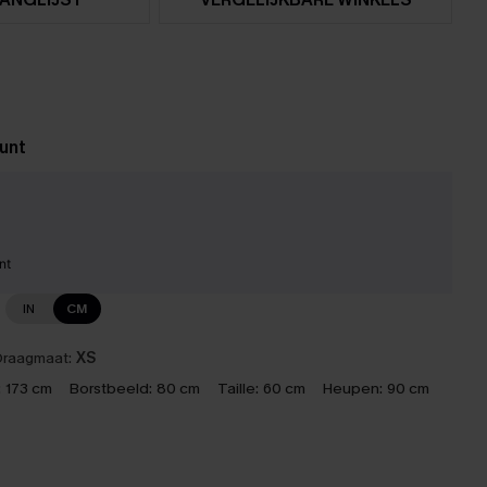
unt
nt
IN
CM
raagmaat:
XS
:
173 cm
Borstbeeld:
80 cm
Taille:
60 cm
Heupen:
90 cm