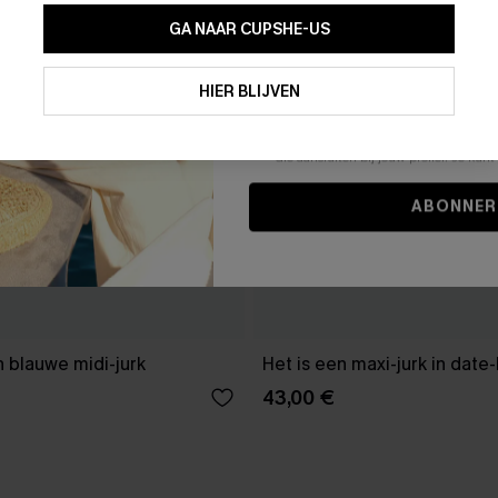
GA NAAR CUPSHE-US
Door je contactgegevens in te vullen e
je akkoord met onze
Algemene Voorw
HIER BLIJVEN
stemt er tevens mee in om herhaalde
en gepersonaliseerde marketingbericht
winkelwagen) en e-mails van Cupshe 
niet vereist voor een aankoop. We kunn
informatie gebruiken om producten e
die aansluiten bij jouw profiel. Je ku
ABONNER
 blauwe midi-jurk
Het is een maxi-jurk in date
43,00 €