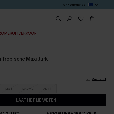
€ / Nederlands
ZOMERUITVERKOOP
 Tropische Maxi Jurk
Maattabel
M(38)
L(40/42)
XL(44)
LAAT HET ME WETEN
ANGLIJST
VERGELIJKBARE WINKELS