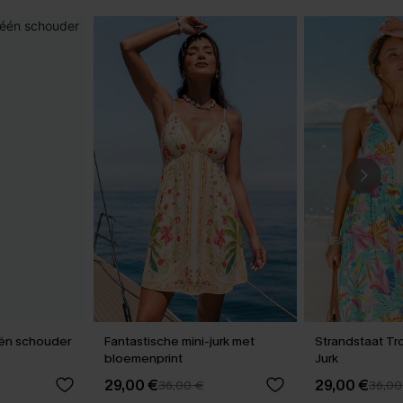
één schouder
Fantastische mini-jurk met
Strandstaat Tr
bloemenprint
Jurk
29,00 €
29,00 €
36,00 €
36,00