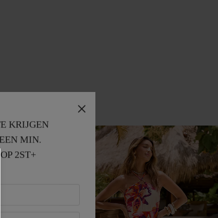
E KRIJGEN
EEN MIN. 
OP 2ST+