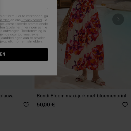
n dit formulier te verzenden, ga
aarden
en ons
Privacybeleid
. Je
 geautomatiseerde promotionele
en (zoals herinneringen aan je
te ontvangen. Toestemming is
en de door jou verstrekte
n aanbiedingen aan te bevelen
nt je op elk moment afmelden.
EN
-blauw.
Bondi Bloom maxi-jurk met bloemenprint
50,00 €