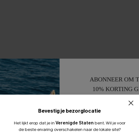
ABONNEER OM T
10% KORTING G
15% KORTING 
Bevestig je bezorglocatie
Het lijkt erop dat je in
Verenigde Staten
bent.
Wil je voor
de beste ervaring overschakelen naar de lokale site?