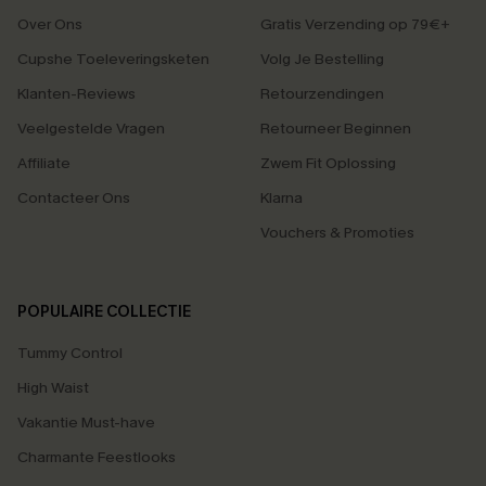
Over Ons
Gratis Verzending op 79€+
Cupshe Toeleveringsketen
Volg Je Bestelling
Klanten-Reviews
Retourzendingen
Veelgestelde Vragen
Retourneer Beginnen
Affiliate
Zwem Fit Oplossing
Contacteer Ons
Klarna
Vouchers & Promoties
POPULAIRE COLLECTIE
Tummy Control
High Waist
Vakantie Must-have
Charmante Feestlooks