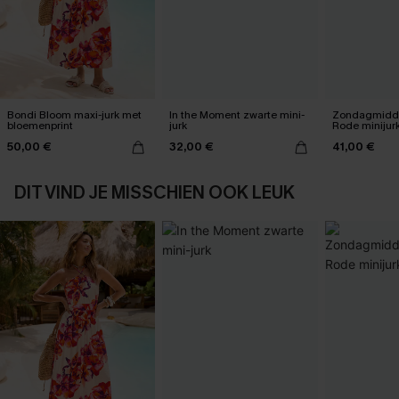
Bondi Bloom maxi-jurk met
In the Moment zwarte mini-
Zondagmidda
bloemenprint
jurk
Rode minijur
50,00 €
32,00 €
41,00 €
DIT VIND JE MISSCHIEN OOK LEUK