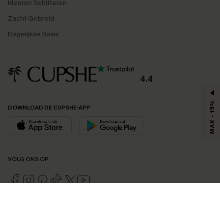
Kleuren Schitteren
Zacht Gebreid
Dagelijkse Basis
4.4
MAX - 15%
DOWNLOAD DE CUPSHE-APP
VOLG ONS OP