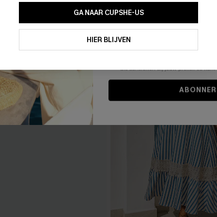
GA NAAR CUPSHE-US
Door je contactgegevens in te vullen e
je akkoord met onze
Algemene Voorw
HIER BLIJVEN
stemt er tevens mee in om herhaalde
en gepersonaliseerde marketingbericht
winkelwagen) en e-mails van Cupshe 
niet vereist voor een aankoop. We kunn
informatie gebruiken om producten e
die aansluiten bij jouw profiel. Je ku
ABONNER