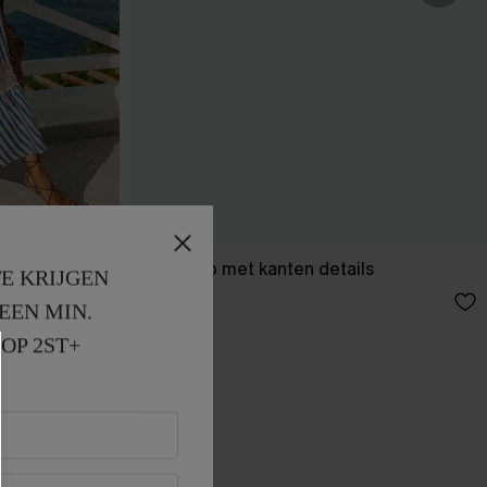
estreepte
Beige top met kanten details
E KRIJGEN
40,00 €
EEN MIN. 
OP 2ST+