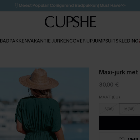
🩱
Meest Populair Corrigerend Badpakken| Must Have>>
👙
Koop 3, krijg 15% korting | CODE: SW15
💌Abonneer je & ontvang tot 15% korting>>
1D:11H:33M:54S
BADPAKKEN
VAKANTIE JURKEN
COVER UP
JUMPSUITS
KLEDING
Maxi-jurk met
30,00 €
MAAT (EU)
S(36)
M(38)
VERL