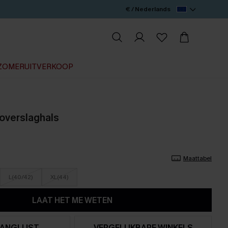
€ / Nederlands
ZOMERUITVERKOOP
 overslaghals
Maattabel
L(40/42)
XL(44)
LAAT HET ME WETEN
ANGLIJST
VERGELIJKBARE WINKELS