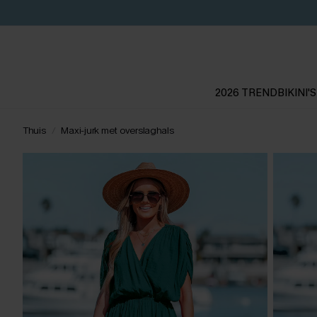
2026 TREND
BIKINI'S
Thuis
Maxi-jurk met overslaghals