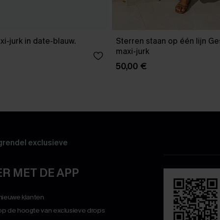
xi-jurk in date-blauw.
Sterren staan op één lijn G
maxi-jurk
50,00 €
rendel exclusieve
R MET DE APP
 nieuwe klanten
op de hoogte van exclusieve drops