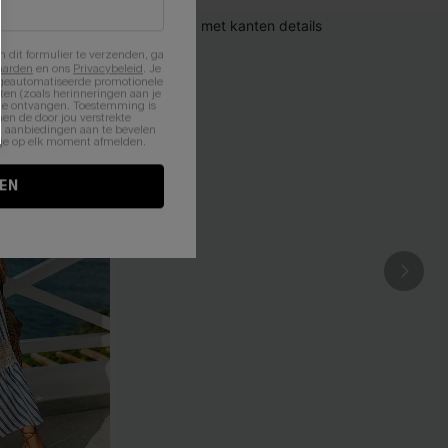
n dit formulier te verzenden, ga
aarden
en ons
Privacybeleid
. Je
 geautomatiseerde promotionele
en (zoals herinneringen aan je
te ontvangen. Toestemming is
en de door jou verstrekte
n aanbiedingen aan te bevelen
nt je op elk moment afmelden.
EN