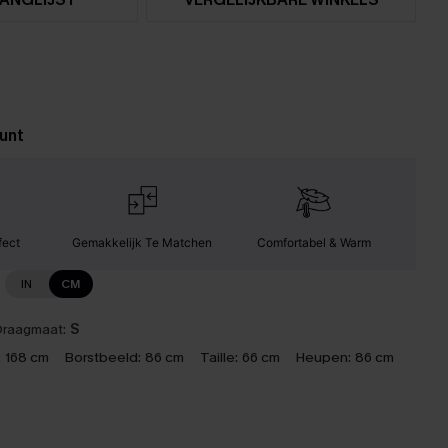
unt
fect
Gemakkelijk Te Matchen
Comfortabel & Warm
IN
CM
raagmaat:
S
:
168 cm
Borstbeeld:
86 cm
Taille:
66 cm
Heupen:
86 cm