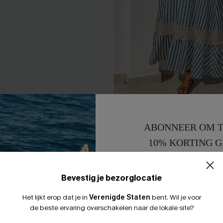
xi-jurk in date-blauw.
Sterren staan op één lijn G
ABONNEER OM T
maxi-jurk
10% KORTING G
50,00 €
15% KORTING 
Bevestig je bezorglocatie
Het lijkt erop dat je in
Verenigde Staten
bent.
Wil je voor
LEUK
de beste ervaring overschakelen naar de lokale site?