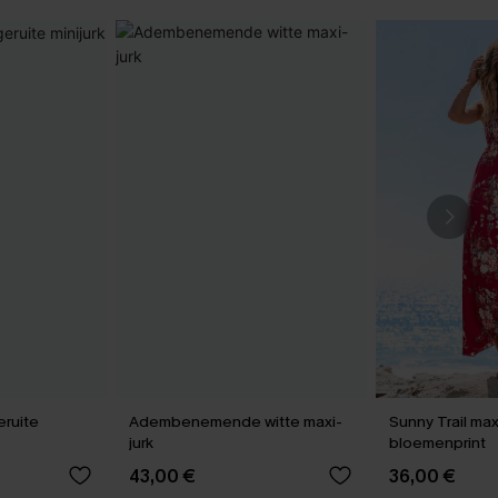
eruite
Adembenemende witte maxi-
Sunny Trail max
jurk
bloemenprint
43,00 €
36,00 €