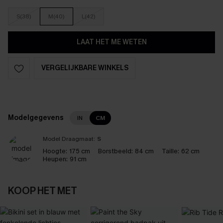
S(38)
M(40)
L(42)
LAAT HET ME WETEN
VERGELIJKBARE WINKELS
Modelgegevens
IN
CM
Model Draagmaat:
S
Hoogte:
175 cm
Borstbeeld:
84 cm
Taille:
62 cm
Heupen:
91 cm
KOOP HET MET