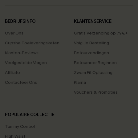
BEDRIJFSINFO
KLANTENSERVICE
Over Ons
Gratis Verzending op 79€+
Cupshe Toeleveringsketen
Volg Je Bestelling
Klanten-Reviews
Retourzendingen
Veelgestelde Vragen
Retourneer Beginnen
Affiliate
Zwem Fit Oplossing
Contacteer Ons
Klarna
Vouchers & Promoties
POPULAIRE COLLECTIE
Tummy Control
High Waist