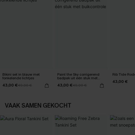
Bikini set in blauw met
Paint the Sky corrigerend
Rib Tide Rode
fonkelende lichtjes
badpak uit één stuk met
43,00 €
buikcontrole
43,00 €
43,00 €
49,00 €
49,00 €
VAAK SAMEN GEKOCHT