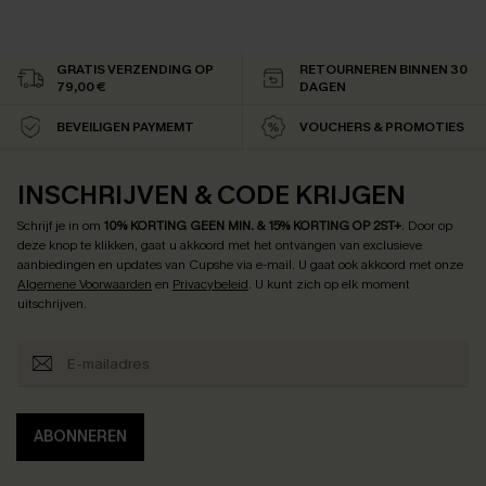
GRATIS VERZENDING OP
RETOURNEREN BINNEN 30
79,00 €
DAGEN
BEVEILIGEN PAYMEMT
VOUCHERS & PROMOTIES
INSCHRIJVEN & CODE KRIJGEN
Schrijf je in om
10% KORTING GEEN MIN. & 15% KORTING OP 2ST+
.
Door op
deze knop te klikken, gaat u akkoord met het ontvangen van exclusieve
aanbiedingen en updates van Cupshe via e-mail. U gaat ook akkoord met onze
Algemene Voorwaarden
en
Privacybeleid
. U kunt zich op elk moment
uitschrijven.
ABONNEREN