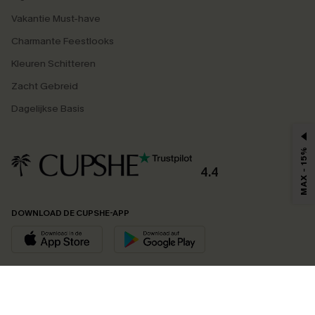
Vakantie Must-have
Charmante Feestlooks
Kleuren Schitteren
Zacht Gebreid
Dagelijkse Basis
MAX - 15%
4.4
DOWNLOAD DE CUPSHE-APP
VOLG ONS OP