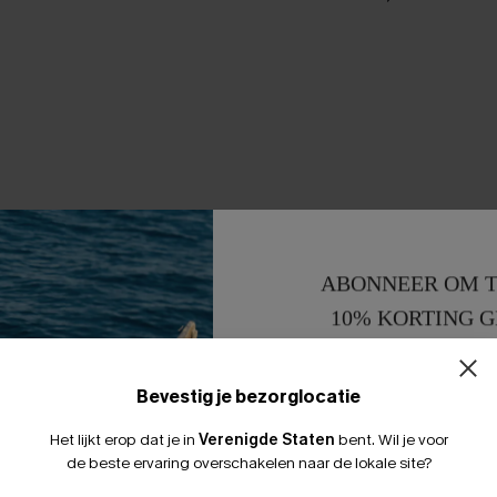
ABONNEER OM T
10% KORTING G
15% KORTING 
Bevestig je bezorglocatie
Het lijkt erop dat je in
Verenigde Staten
bent.
Wil je voor
de beste ervaring overschakelen naar de lokale site?