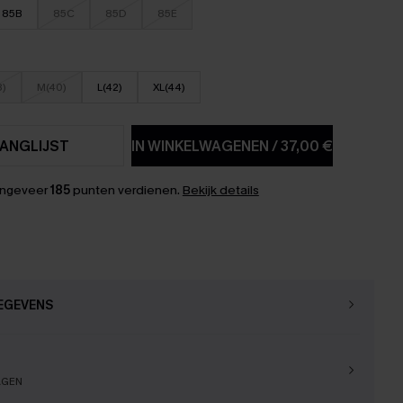
85B
85C
85D
85E
8)
M(40)
L(42)
XL(44)
ANGLIJST
IN WINKELWAGENEN
/
37,00 €
ongeveer
185
punten verdienen.
Bekijk details
EGEVENS
AGEN