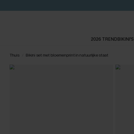
2026 TREND
BIKINI'S
Thuis
Bikini set met bloemenprint in natuurlijke staat