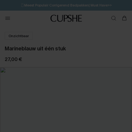
🩱
Meest Populair Corrigerend Badpakken| Must Have>>
1D:7H:20M:25S
👙
Koop 3, krijg 15% korting | CODE: SW15
💌Abonneer je & ontvang tot 15% korting>>
Onzichtbaar
Marineblauw uit één stuk
27,00 €