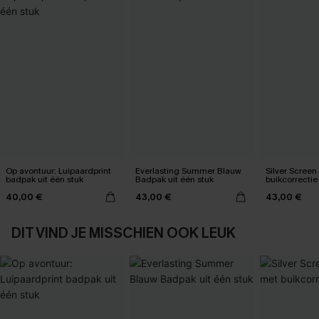
Op avontuur: Luipaardprint
Everlasting Summer Blauw
Silver Scree
badpak uit één stuk
Badpak uit één stuk
buikcorrectie
40,00 €
43,00 €
43,00 €
DIT VIND JE MISSCHIEN OOK LEUK