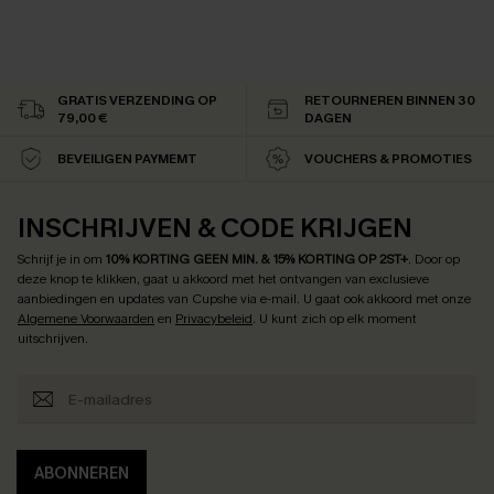
GRATIS VERZENDING OP
RETOURNEREN BINNEN 30
79,00 €
DAGEN
BEVEILIGEN PAYMEMT
VOUCHERS & PROMOTIES
INSCHRIJVEN & CODE KRIJGEN
Schrijf je in om
10% KORTING GEEN MIN. & 15% KORTING OP 2ST+
.
Door op
deze knop te klikken, gaat u akkoord met het ontvangen van exclusieve
aanbiedingen en updates van Cupshe via e-mail. U gaat ook akkoord met onze
Algemene Voorwaarden
en
Privacybeleid
. U kunt zich op elk moment
uitschrijven.
ABONNEREN