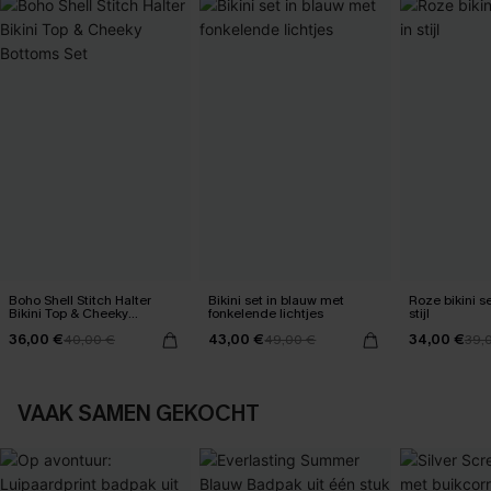
Boho Shell Stitch Halter
Bikini set in blauw met
Roze bikini set helemaal
Bikini Top & Cheeky
fonkelende lichtjes
stijl
Bottoms Set
36,00 €
43,00 €
34,00 €
40,00 €
49,00 €
39,
VAAK SAMEN GEKOCHT