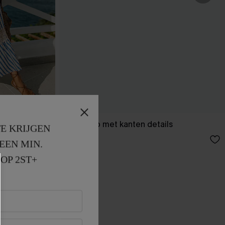
estreepte
Beige top met kanten details
E KRIJGEN
40,00 €
EEN MIN. 
OP 2ST+