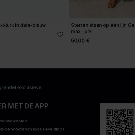
xi-jurk in date-blauw.
Sterren staan op één lijn G
maxi-jurk
50,00 €
rendel exclusieve
R MET DE APP
 nieuwe klanten
op de hoogte van exclusieve drops