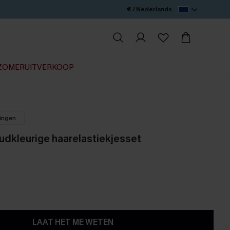
€ / Nederlands
ZOMERUITVERKOOP
lingen
udkleurige haarelastiekjesset
LAAT HET ME WETEN