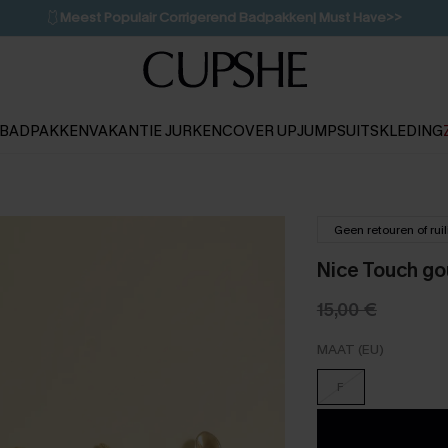
🩱
Meest Populair Corrigerend Badpakken| Must Have>>
💌Abonneer je & ontvang tot 15% korting>>
👙
Koop 3, krijg 15% korting | CODE: SW15
BADPAKKEN
VAKANTIE JURKEN
COVER UP
JUMPSUITS
KLEDING
Geen retouren of rui
Nice Touch go
15,00 €
MAAT (EU)
F