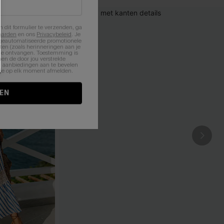
n dit formulier te verzenden, ga
aarden
en ons
Privacybeleid
. Je
 geautomatiseerde promotionele
en (zoals herinneringen aan je
te ontvangen. Toestemming is
en de door jou verstrekte
n aanbiedingen aan te bevelen
nt je op elk moment afmelden.
EN