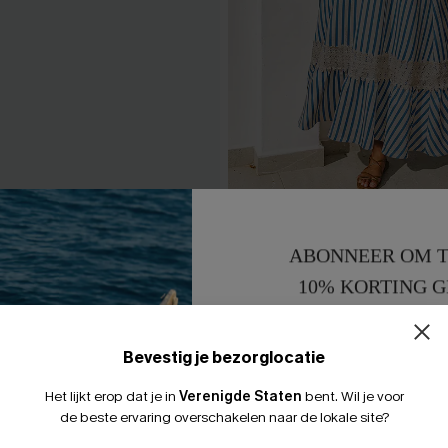
xi-jurk in date-blauw.
Sterren staan op één lijn G
ABONNEER OM T
maxi-jurk
10% KORTING G
50,00 €
15% KORTING 
Bevestig je bezorglocatie
Het lijkt erop dat je in
Verenigde Staten
bent.
Wil je voor
LEUK
de beste ervaring overschakelen naar de lokale site?