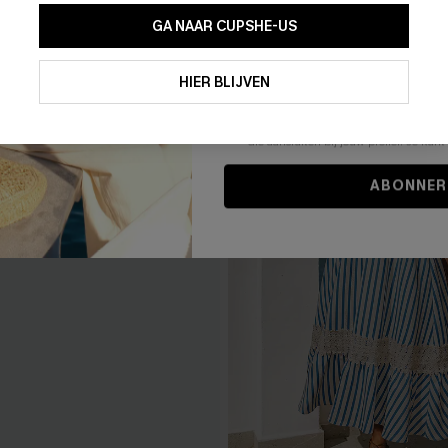
GA NAAR CUPSHE-US
Door je contactgegevens in te vullen e
je akkoord met onze
Algemene Voorw
HIER BLIJVEN
stemt er tevens mee in om herhaalde
en gepersonaliseerde marketingbericht
winkelwagen) en e-mails van Cupshe 
niet vereist voor een aankoop. We kunn
informatie gebruiken om producten e
die aansluiten bij jouw profiel. Je ku
ABONNER