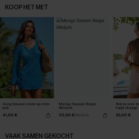
KOOP HET MET
Vurig blauwe cover-up mini-
Mango Season Beige
Stel je voor d
jurk
Minijurk
topje draagt.
41,00 €
30,00 €
35,00 €
38,00 €
VAAK SAMEN GEKOCHT