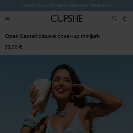
🩱
Meest Populair Corrigerend Badpakken| Must Have>>
14H:46M:27S
👙
Koop 3, krijg 15% korting | CODE: SW15
💌Abonneer je & ontvang tot 15% korting>>
Open Secret blauwe cover-up minijurk
33,00 €