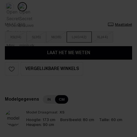
MAAT (EU)
Maattabel
XS(34)
S(36)
M(38)
L(40/42)
XL(44)
LAAT HET ME WETEN
VERGELIJKBARE WINKELS
Modelgegevens
IN
CM
Model Draagmaat:
XS
Hoogte:
173 cm
Borstbeeld:
80 cm
Taille:
60 cm
Heupen:
90 cm