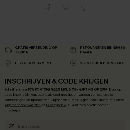
GRATIS VERZENDING OP
RETOURNEREN BINNEN 30
79,00 €
DAGEN
BEVEILIGEN PAYMEMT
VOUCHERS & PROMOTIES
INSCHRIJVEN & CODE KRIJGEN
Schrijf je in om
10% KORTING GEEN MIN. & 15% KORTING OP 2ST+
.
Door op
deze knop te klikken, gaat u akkoord met het ontvangen van exclusieve
aanbiedingen en updates van Cupshe via e-mail. U gaat ook akkoord met onze
Algemene Voorwaarden
en
Privacybeleid
. U kunt zich op elk moment
uitschrijven.