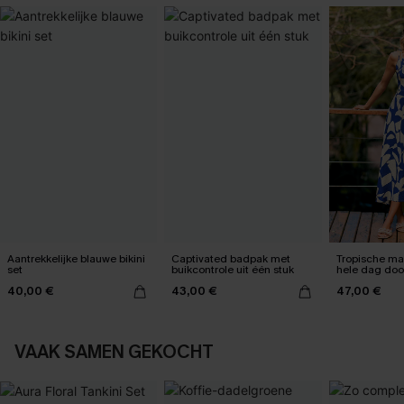
Aantrekkelijke blauwe bikini
Captivated badpak met
Tropische max
set
buikcontrole uit één stuk
hele dag do
kan worden
40,00 €
43,00 €
47,00 €
VAAK SAMEN GEKOCHT