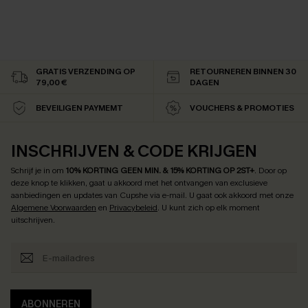
GRATIS VERZENDING OP
RETOURNEREN BINNEN 30
79,00 €
DAGEN
BEVEILIGEN PAYMEMT
VOUCHERS & PROMOTIES
INSCHRIJVEN & CODE KRIJGEN
Schrijf je in om
10% KORTING GEEN MIN. & 15% KORTING OP 2ST+
.
Door op
deze knop te klikken, gaat u akkoord met het ontvangen van exclusieve
aanbiedingen en updates van Cupshe via e-mail. U gaat ook akkoord met onze
Algemene Voorwaarden
en
Privacybeleid
. U kunt zich op elk moment
uitschrijven.
ABONNEREN