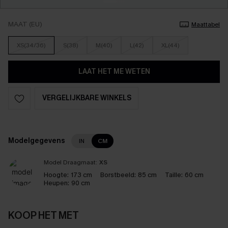
MAAT (EU)
Maattabel
XS(34/36)
S(38)
M(40)
L(42)
XL(44)
LAAT HET ME WETEN
VERGELIJKBARE WINKELS
Modelgegevens
IN
CM
Model Draagmaat:
XS
Hoogte:
173 cm
Borstbeeld:
85 cm
Taille:
60 cm
Heupen:
90 cm
KOOP HET MET