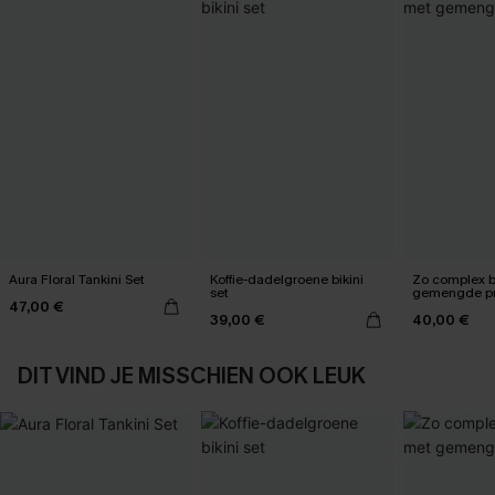
Aura Floral Tankini Set
Koffie-dadelgroene bikini
Zo complex bi
set
gemengde pr
47,00 €
39,00 €
40,00 €
DIT VIND JE MISSCHIEN OOK LEUK