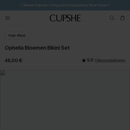
🩱
Meest Populair Corrigerend Badpakken| Must Have>>
💌Abonneer je & ontvang tot 15% korting>>
👙
Koop 3, krijg 15% korting | CODE: SW15
High Waist
Ophelia Bloemen Bikini Set
46,00 €
5.0
1 Beoordelingen