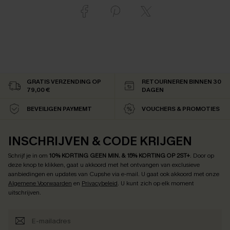
GRATIS VERZENDING OP
RETOURNEREN BINNEN 30
79,00 €
DAGEN
BEVEILIGEN PAYMEMT
VOUCHERS & PROMOTIES
INSCHRIJVEN & CODE KRIJGEN
Schrijf je in om
10% KORTING GEEN MIN. & 15% KORTING OP 2ST+
.
Door op
deze knop te klikken, gaat u akkoord met het ontvangen van exclusieve
aanbiedingen en updates van Cupshe via e-mail. U gaat ook akkoord met onze
Algemene Voorwaarden
en
Privacybeleid
. U kunt zich op elk moment
uitschrijven.