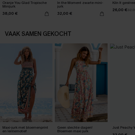
Oranje You Glad Tropische
In the Moment zwarte mini-
Kiln It gestre
Minijurk
jurk
26,00 €
32,
38,00 €
32,00 €
VAAK SAMEN GEKOCHT
Maxi-jurk met bloemenprint
Geen slechte dagen!
Just Peachy 
en lentemotief
Bloemen maxi jurk
32,00 €