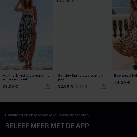
Maxi-jurk met bloemenprint
Sunday Spritz zwarte maxi-
Boeiende Boh
en lentemotief
jurk
44,00 €
38,00 €
32,00 €
40,00 €
Download en ontgrendel exclusieve voordelen
BELEEF MEER MET DE APP