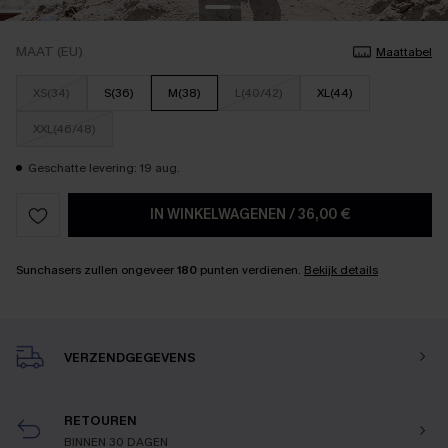
MAAT (EU)
Maattabel
XS(34)
S(36)
M(38)
L(40/42)
XL(44)
XXL(46/48)
Geschatte levering: 19 aug.
IN WINKELWAGENEN
/
36,00 €
Sunchasers zullen ongeveer
180
punten verdienen.
Bekijk details
VERZENDGEGEVENS
RETOUREN
BINNEN 30 DAGEN