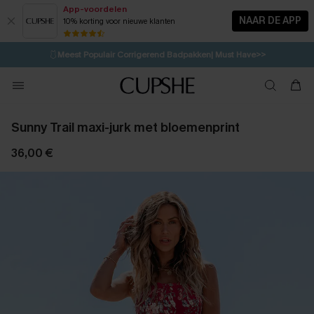
App-voordelen
NAAR DE APP
10% korting voor nieuwe klanten
LAATSTE KANS
⚡️
| Tot 50% korting>>
🩱
Meest Populair Corrigerend Badpakken| Must Have>>
💌Abonneer je & ontvang tot 15% korting>>
👙
Koop 3, krijg 15% korting | CODE: SW15
Sunny Trail maxi-jurk met bloemenprint
36,00 €