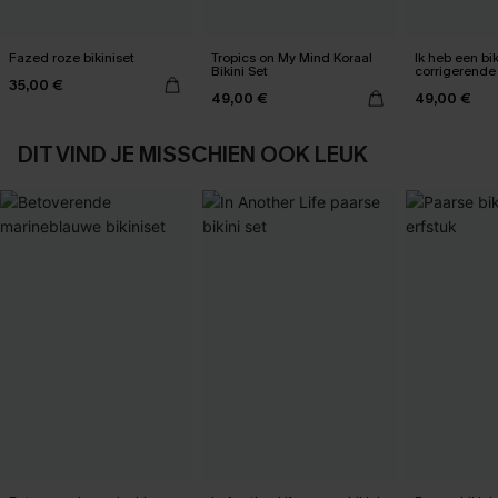
Fazed roze bikiniset
Tropics on My Mind Koraal
Ik heb een bik
Bikini Set
corrigerende
35,00 €
mijn buik ge
49,00 €
49,00 €
DIT VIND JE MISSCHIEN OOK LEUK