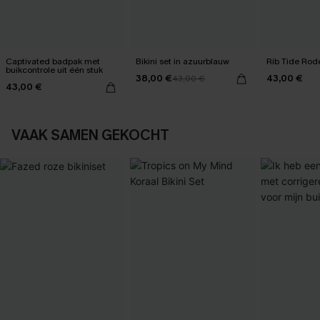
Captivated badpak met
Bikini set in azuurblauw
Rib Tide Rode
buikcontrole uit één stuk
38,00 €
43,00 €
43,00 €
43,00 €
VAAK SAMEN GEKOCHT