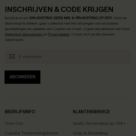
INSCHRIJVEN & CODE KRIJGEN
Schrijf je in om
10% KORTING GEEN MIN. & 15% KORTING OP 2ST+
.
Door op
deze knop te klikken, gaat u akkoord met het ontvangen van exclusieve
aanbiedingen en updates van Cupshe via e-mail. U gaat ook akkoord met onze
Algemene Voorwaarden
en
Privacybeleid
. U kunt zich op elk moment
uitschrijven.
ABONNEREN
BEDRIJFSINFO
KLANTENSERVICE
Over Ons
Gratis Verzending op 79€+
Cupshe Toeleveringsketen
Volg Je Bestelling