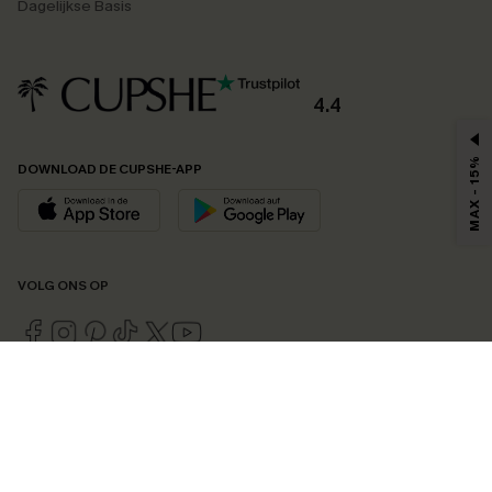
Dagelijkse Basis
4.4
MAX - 15%
DOWNLOAD DE CUPSHE-APP
VOLG ONS OP
©2026 CUPSHE EU
Bekijk onze
algemene voorwaarden
,
privacybeleid
en