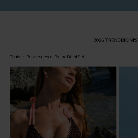
2026 TREND
BIKINI'S
Thuis
Perzikbloesem Bruine Bikini Set