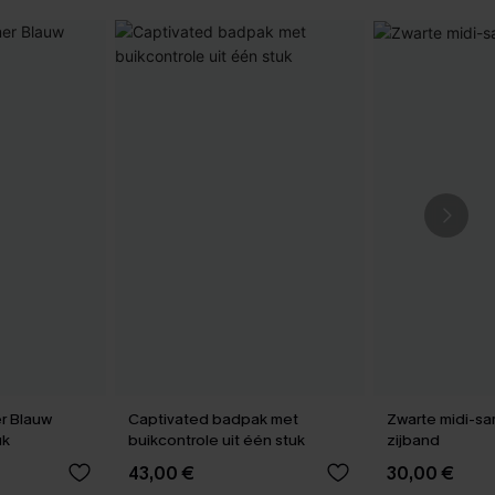
r Blauw
Captivated badpak met
Zwarte midi-sa
uk
buikcontrole uit één stuk
zijband
43,00 €
30,00 €