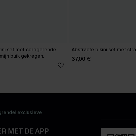
kini set met corrigerende
Abstracte bikini set met str
mijn buik gekregen.
37,00 €
rendel exclusieve
R MET DE APP