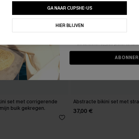
GA NAAR CUPSHE-US
Door je contactgegevens in te vullen e
je akkoord met onze
Algemene Voorw
HIER BLIJVEN
stemt er tevens mee in om herhaalde
en gepersonaliseerde marketingbericht
winkelwagen) en e-mails van Cupshe 
niet vereist voor een aankoop. We kunn
informatie gebruiken om producten e
die aansluiten bij jouw profiel. Je ku
ABONNER
kini set met corrigerende
Abstracte bikini set met str
mijn buik gekregen.
37,00 €