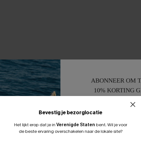
ABONNEER OM T
10% KORTING G
15% KORTING 
Bevestig je bezorglocatie
Het lijkt erop dat je in
Verenigde Staten
bent.
Wil je voor
de beste ervaring overschakelen naar de lokale site?