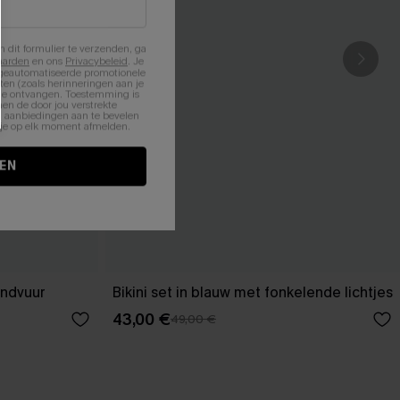
n dit formulier te verzenden, ga
aarden
en ons
Privacybeleid
. Je
 geautomatiseerde promotionele
en (zoals herinneringen aan je
te ontvangen. Toestemming is
en de door jou verstrekte
n aanbiedingen aan te bevelen
nt je op elk moment afmelden.
EN
andvuur
Bikini set in blauw met fonkelende lichtjes
43,00 €
49,00 €