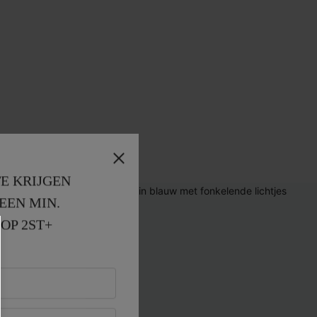
E KRIJGEN
EEN MIN. 
OP 2ST+