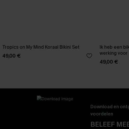
Tropics on My Mind Koraal Bikini Set
Ik heb een bi
werking voor 
49,00 €
49,00 €
Download en ontg
voordelen
BELEEF MEE