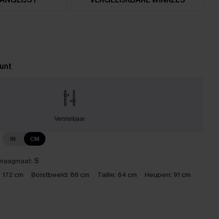
unt
Verstelbaar
IN
CM
raagmaat:
S
:
172 cm
Borstbeeld:
86 cm
Taille:
64 cm
Heupen:
91 cm