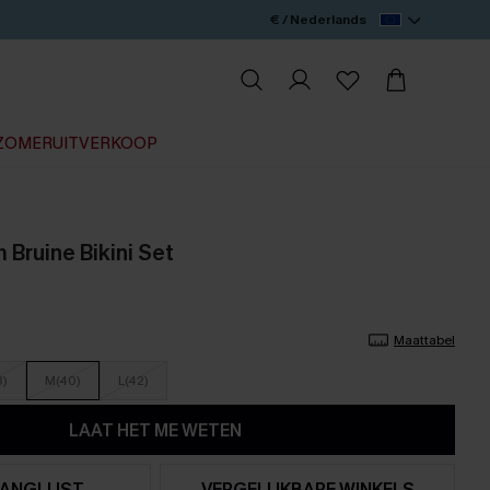
€ / Nederlands
ZOMERUITVERKOOP
Bruine Bikini Set
Maattabel
8)
M(40)
L(42)
LAAT HET ME WETEN
ANGLIJST
VERGELIJKBARE WINKELS