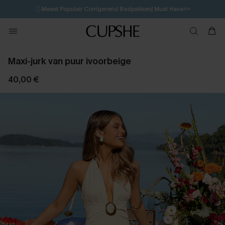
🩱
Meest Populair Corrigerend Badpakken| Must Have>>
1D:12H:57M:19S
👙
Koop 3, krijg 15% korting | CODE: SW15
💌Abonneer je & ontvang tot 15% korting>>
Maxi-jurk van puur ivoorbeige
40,00 €