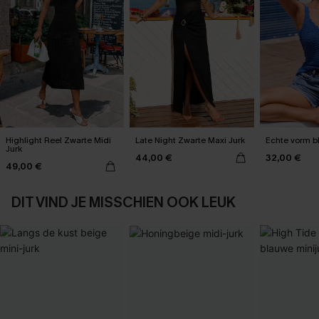
Highlight Reel Zwarte Midi
Late Night Zwarte Maxi Jurk
Echte vorm b
Jurk
44,00 €
32,00 €
49,00 €
DIT VIND JE MISSCHIEN OOK LEUK