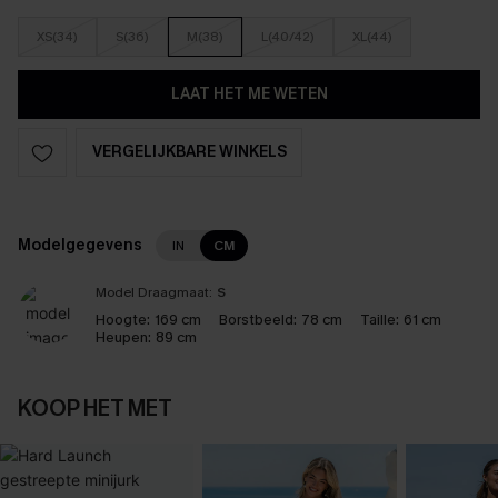
XS(34)
S(36)
M(38)
L(40/42)
XL(44)
LAAT HET ME WETEN
VERGELIJKBARE WINKELS
Modelgegevens
IN
CM
Model Draagmaat:
S
Hoogte:
169 cm
Borstbeeld:
78 cm
Taille:
61 cm
Heupen:
89 cm
KOOP HET MET