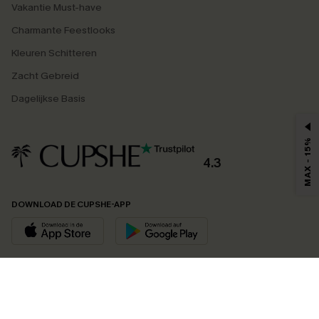
Vakantie Must-have
Charmante Feestlooks
Kleuren Schitteren
Zacht Gebreid
Dagelijkse Basis
MAX - 15%
4.3
DOWNLOAD DE CUPSHE-APP
VOLG ONS OP