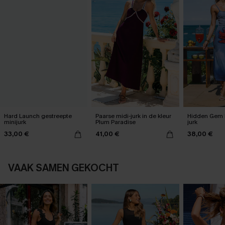
Hard Launch gestreepte
Paarse midi-jurk in de kleur
Hidden Gem 
minijurk
Plum Paradise
jurk
33,00 €
41,00 €
38,00 €
VAAK SAMEN GEKOCHT