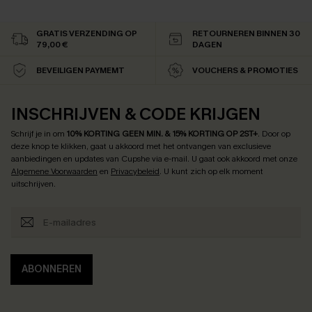
GRATIS VERZENDING OP
RETOURNEREN BINNEN 30
79,00 €
DAGEN
BEVEILIGEN PAYMEMT
VOUCHERS & PROMOTIES
INSCHRIJVEN & CODE KRIJGEN
Schrijf je in om
10% KORTING GEEN MIN. & 15% KORTING OP 2ST+
.
Door op
deze knop te klikken, gaat u akkoord met het ontvangen van exclusieve
aanbiedingen en updates van Cupshe via e-mail. U gaat ook akkoord met onze
Algemene Voorwaarden
en
Privacybeleid
. U kunt zich op elk moment
uitschrijven.
ABONNEREN