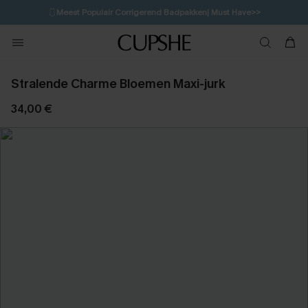
🩱
Meest Populair Corrigerend Badpakken| Must Have>>
2H:50M:51S
👙
Koop 3, krijg 15% korting | CODE: SW15
💌Abonneer je & ontvang tot 15% korting>>
Stralende Charme Bloemen Maxi-jurk
34,00 €