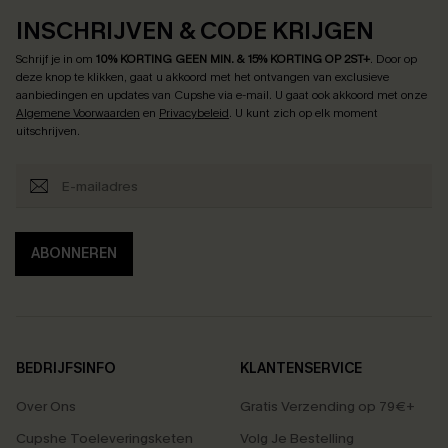
INSCHRIJVEN & CODE KRIJGEN
Schrijf je in om
10% KORTING GEEN MIN. & 15% KORTING OP 2ST+
.
Door op
deze knop te klikken, gaat u akkoord met het ontvangen van exclusieve
aanbiedingen en updates van Cupshe via e-mail. U gaat ook akkoord met onze
Algemene Voorwaarden
en
Privacybeleid
. U kunt zich op elk moment
uitschrijven.
ABONNEREN
BEDRIJFSINFO
KLANTENSERVICE
Over Ons
Gratis Verzending op 79€+
Cupshe Toeleveringsketen
Volg Je Bestelling