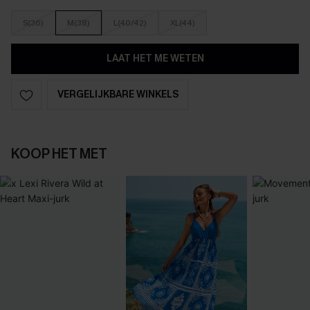
S(36)
M(38)
L(40/42)
XL(44)
LAAT HET ME WETEN
VERGELIJKBARE WINKELS
KOOP HET MET