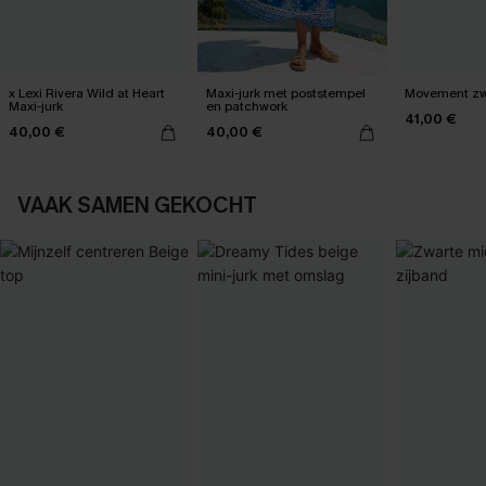
x Lexi Rivera Wild at Heart
Maxi-jurk met poststempel
Movement zwa
Maxi-jurk
en patchwork
41,00 €
40,00 €
40,00 €
VAAK SAMEN GEKOCHT