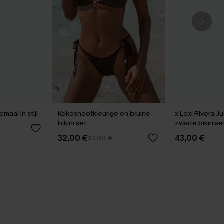
kini set helemaal in stijl
Kokosnootkleurige en bruine
x Lexi Rivera J
bikini set
zwarte bikinise
32,00 €
43,00 €
37,00 €