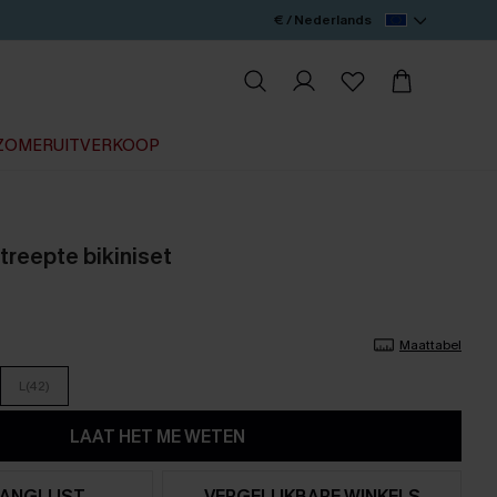
€ / Nederlands
ZOMERUITVERKOOP
reepte bikiniset
Maattabel
L(42)
LAAT HET ME WETEN
ANGLIJST
VERGELIJKBARE WINKELS