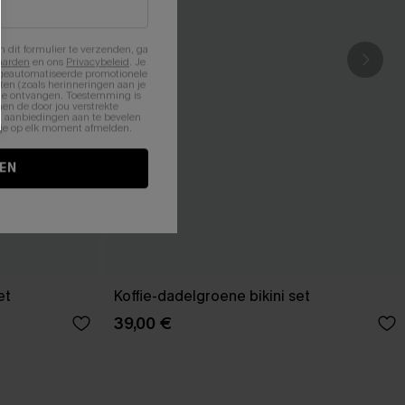
n dit formulier te verzenden, ga
aarden
en ons
Privacybeleid
. Je
 geautomatiseerde promotionele
en (zoals herinneringen aan je
te ontvangen. Toestemming is
en de door jou verstrekte
n aanbiedingen aan te bevelen
nt je op elk moment afmelden.
EN
et
Koffie-dadelgroene bikini set
39,00 €