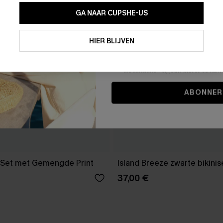
GA NAAR CUPSHE-US
Door je contactgegevens in te vullen e
je akkoord met onze
Algemene Voorw
HIER BLIJVEN
stemt er tevens mee in om herhaalde
en gepersonaliseerde marketingbericht
winkelwagen) en e-mails van Cupshe 
niet vereist voor een aankoop. We kunn
informatie gebruiken om producten e
die aansluiten bij jouw profiel. Je ku
ABONNER
i Set met Gemengde Print
Island Breeze zwarte bikinis
37,00 €