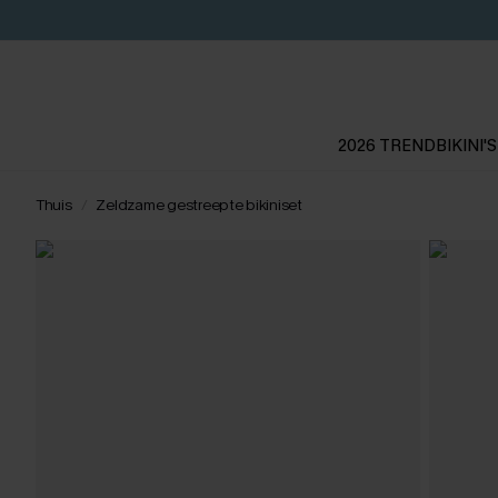
2026 TREND
BIKINI'S
Thuis
Zeldzame gestreepte bikiniset