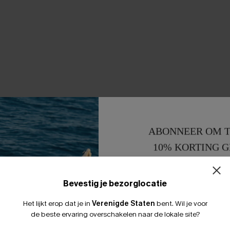
ABONNEER OM T
10% KORTING G
15% KORTING 
Bevestig je bezorglocatie
Het lijkt erop dat je in
Verenigde Staten
bent.
Wil je voor
de beste ervaring overschakelen naar de lokale site?