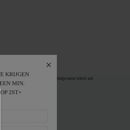
E KRIJGEN
EEN MIN. 
OP 2ST+