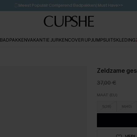
🩱
Meest Populair Corrigerend Badpakken| Must Have>>
👙
Koop 3, krijg 15% korting | CODE: SW15
💌Abonneer je & ontvang tot 15% korting>>
1D:10H:49M:45S
BADPAKKEN
VAKANTIE JURKEN
COVER UP
JUMPSUITS
KLEDING
Zeldzame gest
37,00 €
MAAT (EU)
S(38)
M(40)
VERL