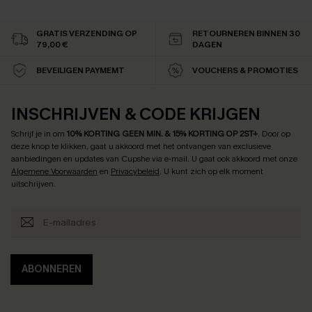
GRATIS VERZENDING OP
RETOURNEREN BINNEN 30
79,00 €
DAGEN
BEVEILIGEN PAYMEMT
VOUCHERS & PROMOTIES
INSCHRIJVEN & CODE KRIJGEN
Schrijf je in om
10% KORTING GEEN MIN. & 15% KORTING OP 2ST+
.
Door op
deze knop te klikken, gaat u akkoord met het ontvangen van exclusieve
aanbiedingen en updates van Cupshe via e-mail. U gaat ook akkoord met onze
Algemene Voorwaarden
en
Privacybeleid
. U kunt zich op elk moment
uitschrijven.
ABONNEREN