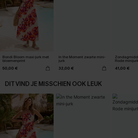
Bondi Bloom maxi-jurk met
In the Moment zwarte mini-
Zondagmidda
bloemenprint
jurk
Rode minijur
50,00 €
32,00 €
41,00 €
DIT VIND JE MISSCHIEN OOK LEUK