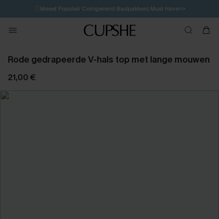
🩱
Meest Populair Corrigerend Badpakken| Must Have>>
💌Abonneer je & ontvang tot 15% korting>>
👙
Koop 3, krijg 15% korting | CODE: SW15
Rode gedrapeerde V-hals top met lange mouwen
21,00 €