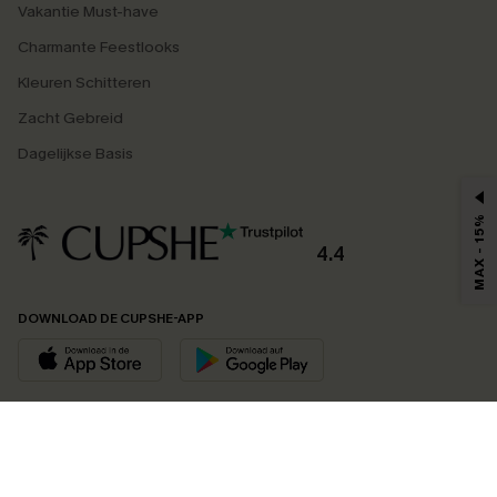
Vakantie Must-have
Charmante Feestlooks
Kleuren Schitteren
Zacht Gebreid
Dagelijkse Basis
MAX - 15%
4.4
DOWNLOAD DE CUPSHE-APP
VOLG ONS OP