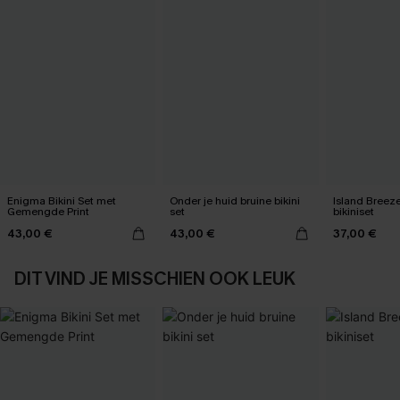
Enigma Bikini Set met
Onder je huid bruine bikini
Island Breez
Gemengde Print
set
bikiniset
43,00 €
43,00 €
37,00 €
DIT VIND JE MISSCHIEN OOK LEUK