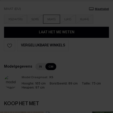
MAAT (EU)
Maattabel
XS(34/36)
S(38)
M(40)
L(42)
XL(44)
LAAT HET ME WETEN
VERGELIJKBARE WINKELS
Modelgegevens
IN
CM
Model Draagmaat:
XS
Hoogte:
165 cm
Borstbeeld:
89 cm
Taille:
75 cm
Heupen:
97 cm
KOOP HET MET