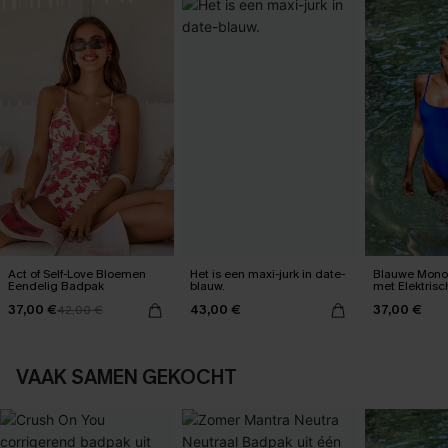
Act of Self-Love Bloemen
Het is een maxi-jurk in date-
Blauwe Mono
Eendelig Badpak
blauw.
met Elektris
37,00 €
43,00 €
37,00 €
42,00 €
VAAK SAMEN GEKOCHT