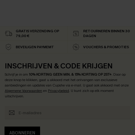
GRATIS VERZENDING OP
RETOURNEREN BINNEN 30
79,00 €
DAGEN
BEVEILIGEN PAYMEMT
VOUCHERS & PROMOTIES
INSCHRIJVEN & CODE KRIJGEN
Schrijf je in om
10% KORTING GEEN MIN. & 15% KORTING OP 2ST+
.
Door op
deze knop te klikken, gaat u akkoord met het ontvangen van exclusieve
aanbiedingen en updates van Cupshe via e-mail. U gaat ook akkoord met onze
Algemene Voorwaarden
en
Privacybeleid
. U kunt zich op elk moment
uitschrijven.
ABONNEREN