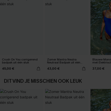
Crush On You corrigerend
Zomer Mantra Neutra
Blauwe Mono
badpak uit één stuk
Neutraal Badpak uit één
met Elektris
stuk
45,00 €
43,00 €
37,00 €
DIT VIND JE MISSCHIEN OOK LEUK