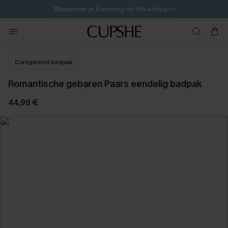
💌Abonneer je & ontvang tot 15% korting>>
12H:34M:7S
👙
Koop 3, krijg 15% korting | CODE: SW15
Corrigerend badpak
Romantische gebaren Paars eendelig badpak
44,99 €