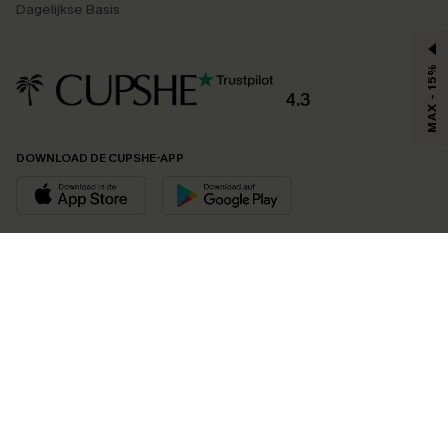
Dagelijkse Basis
MAX - 15%
4.3
DOWNLOAD DE CUPSHE-APP
VOLG ONS OP
©2026 CUPSHE EU
Bekijk onze
algemene voorwaarden
,
privacybeleid
en