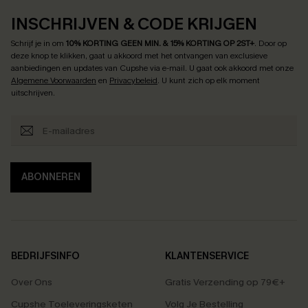
INSCHRIJVEN & CODE KRIJGEN
Schrijf je in om
10% KORTING GEEN MIN. & 15% KORTING OP 2ST+
.
Door op
deze knop te klikken, gaat u akkoord met het ontvangen van exclusieve
aanbiedingen en updates van Cupshe via e-mail. U gaat ook akkoord met onze
Algemene Voorwaarden
en
Privacybeleid
. U kunt zich op elk moment
uitschrijven.
ABONNEREN
BEDRIJFSINFO
KLANTENSERVICE
Over Ons
Gratis Verzending op 79€+
Cupshe Toeleveringsketen
Volg Je Bestelling