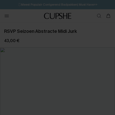
🩱
Meest Populair Corrigerend Badpakken| Must Have>>
16H:0M:1S
👙
Koop 3, krijg 15% korting | CODE: SW15
💌Abonneer je & ontvang tot 15% korting>>
RSVP Seizoen Abstracte Midi Jurk
43,00 €