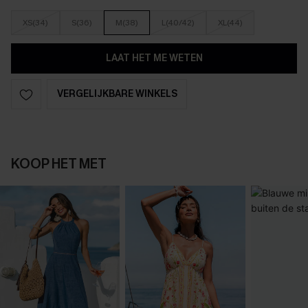
XS(34)
S(36)
M(38)
L(40/42)
XL(44)
LAAT HET ME WETEN
VERGELIJKBARE WINKELS
KOOP HET MET