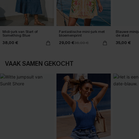
Midi-jurk van Start of
Fantastische mini-jurk met
Blauwe miniju
Something Blue
bloemenprint
de stad
38,00 €
29,00 €
35,00 €
36,00 €
VAAK SAMEN GEKOCHT