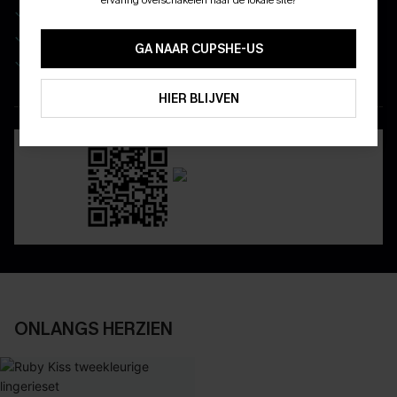
Wees als eerste op de hoogte van exclusieve drops
10% KORTING GEEN MIN. 
Real-time besteltracking
15% KORTING OP 2ST+
GA NAAR CUPSHE-US
Geniet van eenvoudig retourneren via de app
ABONNEREN
HIER BLIJVEN
DOWNLOAD DE CUPSHE-APP
ONLANGS HERZIEN