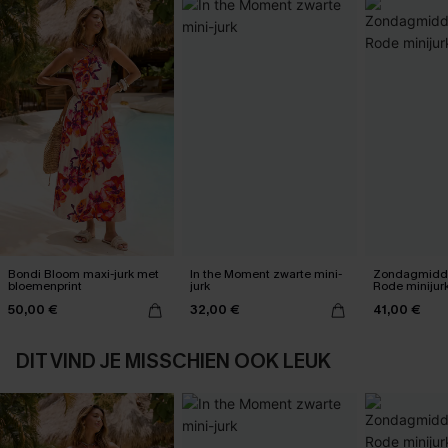
Bondi Bloom maxi-jurk met
In the Moment zwarte mini-
Zondagmidda
bloemenprint
jurk
Rode minijur
50,00 €
32,00 €
41,00 €
DIT VIND JE MISSCHIEN OOK LEUK