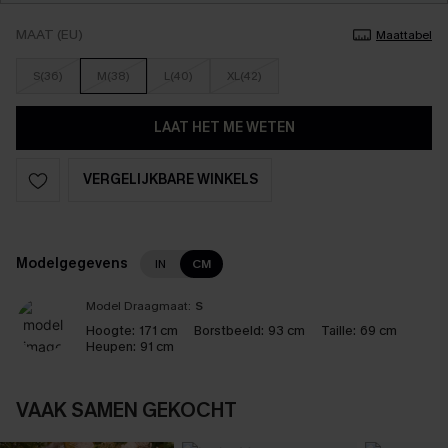
MAAT (EU)
Maattabel
S(36)
M(38)
L(40)
XL(42)
LAAT HET ME WETEN
VERGELIJKBARE WINKELS
Modelgegevens
IN
CM
Model Draagmaat:
S
Hoogte:
171 cm
Borstbeeld:
93 cm
Taille:
69 cm
Heupen:
91 cm
VAAK SAMEN GEKOCHT