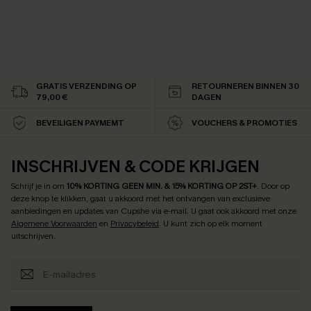
GRATIS VERZENDING OP
RETOURNEREN BINNEN 30
79,00 €
DAGEN
BEVEILIGEN PAYMEMT
VOUCHERS & PROMOTIES
INSCHRIJVEN & CODE KRIJGEN
Schrijf je in om
10% KORTING GEEN MIN. & 15% KORTING OP 2ST+
.
Door op
deze knop te klikken, gaat u akkoord met het ontvangen van exclusieve
aanbiedingen en updates van Cupshe via e-mail. U gaat ook akkoord met onze
Algemene Voorwaarden
en
Privacybeleid
. U kunt zich op elk moment
uitschrijven.