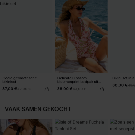
Coole geometrische
Delicate Blossom
Bikini set in
bikiniset
bloemenprint badpak uit
38,00 €
één stuk
43,
37,00 €
38,00 €
42,00 €
43,00 €
VAAK SAMEN GEKOCHT