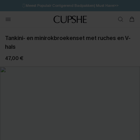
🩱
Meest Populair Corrigerend Badpakken| Must Have>>
💌Abonneer je & ontvang tot 15% korting>>
👙
Koop 3, krijg 15% korting | CODE: SW15
Tankini- en minirokbroekenset met ruches en V-
hals
47,00 €