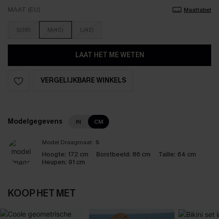
MAAT (EU)
Maattabel
S(38)
M(40)
L(42)
LAAT HET ME WETEN
VERGELIJKBARE WINKELS
Modelgegevens
IN
CM
Model Draagmaat:
S
Hoogte:
172 cm
Borstbeeld:
86 cm
Taille:
64 cm
Heupen:
91 cm
KOOP HET MET