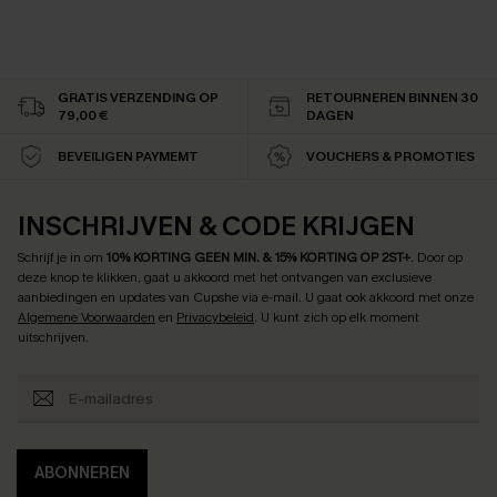
GRATIS VERZENDING OP
RETOURNEREN BINNEN 30
79,00 €
DAGEN
BEVEILIGEN PAYMEMT
VOUCHERS & PROMOTIES
INSCHRIJVEN & CODE KRIJGEN
Schrijf je in om
10% KORTING GEEN MIN. & 15% KORTING OP 2ST+
.
Door op
deze knop te klikken, gaat u akkoord met het ontvangen van exclusieve
aanbiedingen en updates van Cupshe via e-mail. U gaat ook akkoord met onze
Algemene Voorwaarden
en
Privacybeleid
. U kunt zich op elk moment
uitschrijven.
ABONNEREN