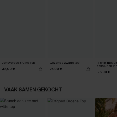
Jeneverbes Bruine Top
Gezonde zwarte top
T-shirt met u
textuur en V-
32,00 €
25,00 €
26,00 €
VAAK SAMEN GEKOCHT