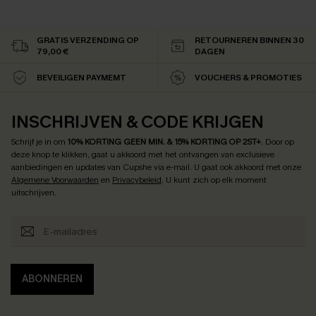
GRATIS VERZENDING OP
RETOURNEREN BINNEN 30
79,00 €
DAGEN
BEVEILIGEN PAYMEMT
VOUCHERS & PROMOTIES
INSCHRIJVEN & CODE KRIJGEN
Schrijf je in om
10% KORTING GEEN MIN. & 15% KORTING OP 2ST+
.
Door op
deze knop te klikken, gaat u akkoord met het ontvangen van exclusieve
aanbiedingen en updates van Cupshe via e-mail. U gaat ook akkoord met onze
Algemene Voorwaarden
en
Privacybeleid
. U kunt zich op elk moment
uitschrijven.
ABONNEREN