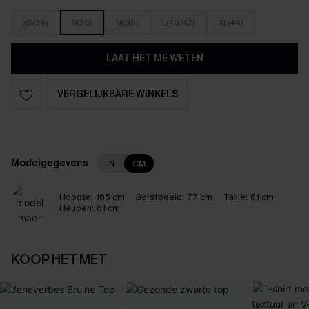
XS(34)
S(36)
M(38)
L(40/42)
XL(44)
LAAT HET ME WETEN
VERGELIJKBARE WINKELS
Modelgegevens
IN
CM
Hoogte:
165 cm
Borstbeeld:
77 cm
Taille:
61 cm
Heupen:
81 cm
KOOP HET MET