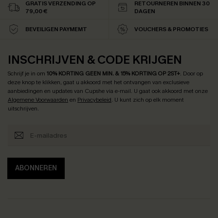
GRATIS VERZENDING OP
RETOURNEREN BINNEN 30
79,00 €
DAGEN
BEVEILIGEN PAYMEMT
VOUCHERS & PROMOTIES
INSCHRIJVEN & CODE KRIJGEN
Schrijf je in om
10% KORTING GEEN MIN. & 15% KORTING OP 2ST+
.
Door op
deze knop te klikken, gaat u akkoord met het ontvangen van exclusieve
aanbiedingen en updates van Cupshe via e-mail. U gaat ook akkoord met onze
Algemene Voorwaarden
en
Privacybeleid
. U kunt zich op elk moment
uitschrijven.
ABONNEREN