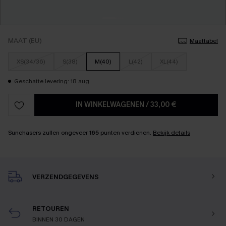
MAAT (EU)
Maattabel
XS(34/36)
S(38)
M(40)
L(42)
XL(44)
Geschatte levering: 18 aug.
IN WINKELWAGENEN
/
33,00 €
Sunchasers zullen ongeveer
165
punten verdienen.
Bekijk details
VERZENDGEGEVENS
RETOUREN
BINNEN 30 DAGEN