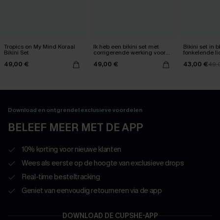
Tropics on My Mind Koraal
Ik heb een bikini set met
Bikini set in
Bikini Set
corrigerende werking voor
fonkelende li
mijn buik gekregen.
49,00 €
49,00 €
43,00 €
49,
Download en ontgrendel exclusieve voordelen
BELEEF MEER MET DE APP
10% korting voor nieuwe klanten
Wees als eerste op de hoogte van exclusieve drops
Real-time besteltracking
Geniet van eenvoudig retourneren via de app
DOWNLOAD DE CUPSHE-APP