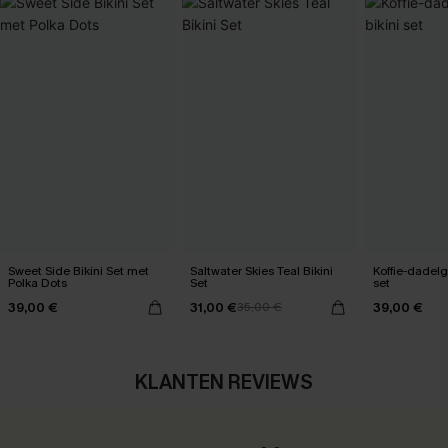
Sweet Side Bikini Set met
Saltwater Skies Teal Bikini
Koffie-dadelg
Polka Dots
Set
set
39,00 €
31,00 €
39,00 €
35,00 €
KLANTEN REVIEWS