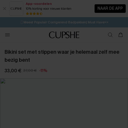
App-voordelen
NAAR DE APP
10% korting voor nieuwe klanten
LAATSTE KANS
⚡️
| Tot 50% korting>>
🩱
Meest Populair Corrigerend Badpakken| Must Have>>
💌Abonneer je & ontvang tot 15% korting>>
👙
Koop 3, krijg 15% korting | CODE: SW15
Bikini set met stippen waar je helemaal zelf mee
bezig bent
33,00 €
37,00 €
-11%