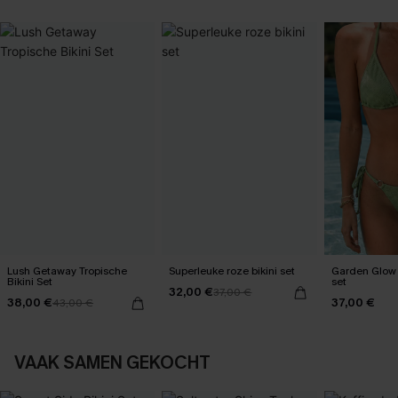
Lush Getaway Tropische
Superleuke roze bikini set
Garden Glow 
Bikini Set
set
32,00 €
37,00 €
38,00 €
37,00 €
43,00 €
VAAK SAMEN GEKOCHT