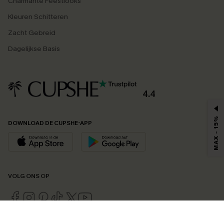
Charmante Feestlooks
Kleuren Schitteren
Zacht Gebreid
Dagelijkse Basis
4.4
MAX - 15%
DOWNLOAD DE CUPSHE-APP
VOLG ONS OP