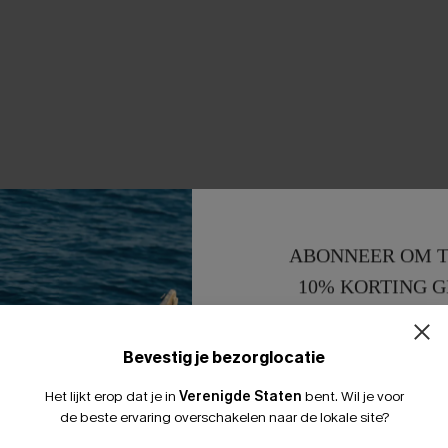
ABONNEER OM T
10% KORTING G
15% KORTING 
Bevestig je bezorglocatie
Het lijkt erop dat je in
Verenigde Staten
bent.
Wil je voor
de beste ervaring overschakelen naar de lokale site?