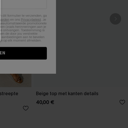
n dit formulier te verzenden, ga
aarden
en ons
Privacybeleid
. Je
 geautomatiseerde promotionele
en (zoals herinneringen aan je
te ontvangen. Toestemming is
en de door jou verstrekte
n aanbiedingen aan te bevelen
nt je op elk moment afmelden.
EN
estreepte
Beige top met kanten details
40,00 €