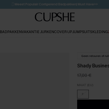
🩱
Meest Populair Corrigerend Badpakken| Must Have>>
💌Abonneer je & ontvang tot 15% korting>>
👙
Koop 3, krijg 15% korting | CODE: SW15
BADPAKKEN
VAKANTIE JURKEN
COVER UP
JUMPSUITS
KLEDING
Geen retouren of rui
Shady Busines
17,00 €
MAAT (EU)
F