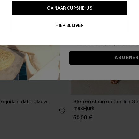
GA NAAR CUPSHE-US
Door je contactgegevens in te vullen e
je akkoord met onze
Algemene Voorw
HIER BLIJVEN
stemt er tevens mee in om herhaalde
en gepersonaliseerde marketingbericht
winkelwagen) en e-mails van Cupshe 
niet vereist voor een aankoop. We kunn
informatie gebruiken om producten e
die aansluiten bij jouw profiel. Je ku
ABONNER
xi-jurk in date-blauw.
Sterren staan op één lijn G
maxi-jurk
50,00 €