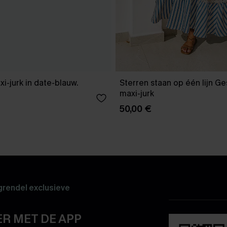
xi-jurk in date-blauw.
Sterren staan op één lijn G
maxi-jurk
50,00 €
rendel exclusieve
R MET DE APP