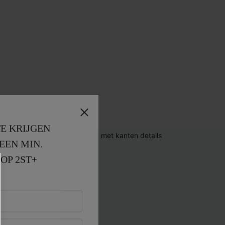
E KRIJGEN
EEN MIN. 
OP 2ST+