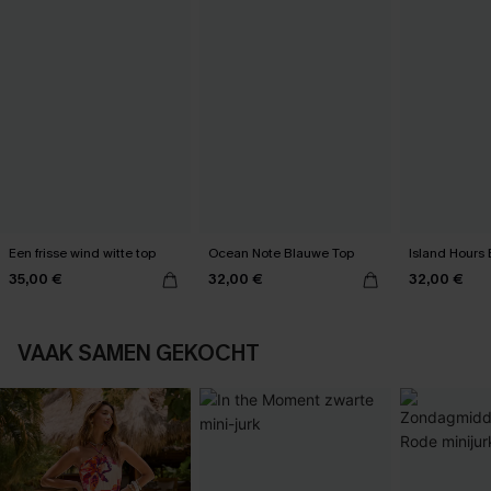
Een frisse wind witte top
Ocean Note Blauwe Top
Island Hours 
35,00 €
32,00 €
32,00 €
VAAK SAMEN GEKOCHT