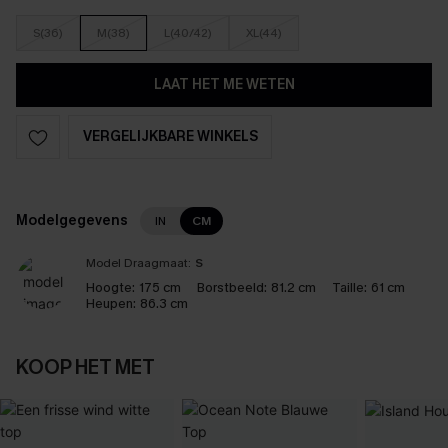
S(36)
M(38)
L(40/42)
XL(44)
LAAT HET ME WETEN
VERGELIJKBARE WINKELS
Modelgegevens
IN
CM
Model Draagmaat:
S
Hoogte:
175 cm
Borstbeeld:
81.2 cm
Taille:
61 cm
Heupen:
86.3 cm
KOOP HET MET