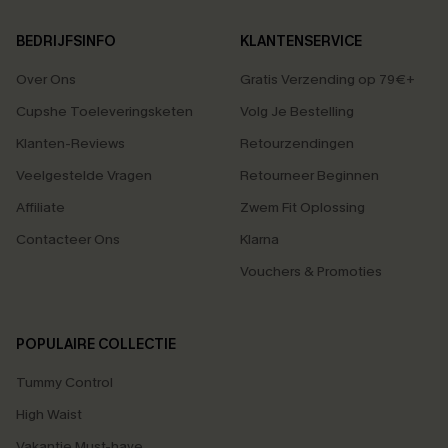
BEDRIJFSINFO
KLANTENSERVICE
Over Ons
Gratis Verzending op 79€+
Cupshe Toeleveringsketen
Volg Je Bestelling
Klanten-Reviews
Retourzendingen
Veelgestelde Vragen
Retourneer Beginnen
Affiliate
Zwem Fit Oplossing
Contacteer Ons
Klarna
Vouchers & Promoties
POPULAIRE COLLECTIE
Tummy Control
High Waist
Vakantie Must-have