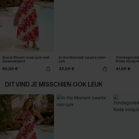
Bondi Bloom maxi-jurk met
In the Moment zwarte mini-
Zondagmidda
bloemenprint
jurk
Rode minijur
50,00 €
32,00 €
41,00 €
DIT VIND JE MISSCHIEN OOK LEUK