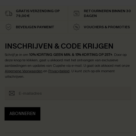
GRATIS VERZENDING OP
RETOURNEREN BINNEN 30
79,00 €
DAGEN
BEVEILIGEN PAYMEMT
VOUCHERS & PROMOTIES
INSCHRIJVEN & CODE KRIJGEN
Schrijf je in om
10% KORTING GEEN MIN. & 15% KORTING OP 2ST+
.
Door op
deze knop te klikken, gaat u akkoord met het ontvangen van exclusieve
aanbiedingen en updates van Cupshe via e-mail. U gaat ook akkoord met onze
Algemene Voorwaarden
en
Privacybeleid
. U kunt zich op elk moment
uitschrijven.
ABONNEREN