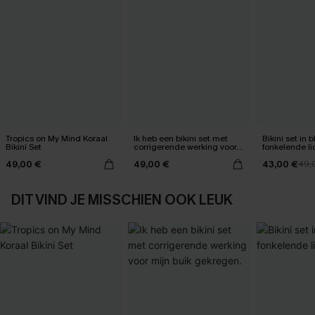
Tropics on My Mind Koraal
Ik heb een bikini set met
Bikini set in
Bikini Set
corrigerende werking voor
fonkelende li
mijn buik gekregen.
49,00 €
49,00 €
43,00 €
49,
DIT VIND JE MISSCHIEN OOK LEUK