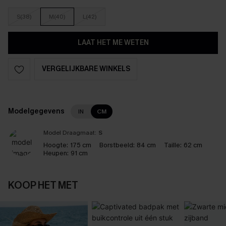
S(38)
M(40)
L(42)
LAAT HET ME WETEN
VERGELIJKBARE WINKELS
Modelgegevens
IN
CM
Model Draagmaat:
S
Hoogte:
175 cm
Borstbeeld:
84 cm
Taille:
62 cm
Heupen:
91 cm
KOOP HET MET