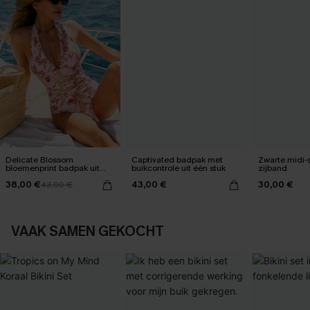
Delicate Blossom
Captivated badpak met
Zwarte midi-
bloemenprint badpak uit
buikcontrole uit één stuk
zijband
één stuk
38,00 €
43,00 €
30,00 €
43,00 €
VAAK SAMEN GEKOCHT