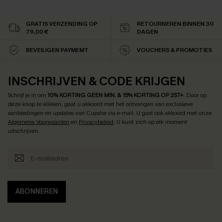
GRATIS VERZENDING OP
RETOURNEREN BINNEN 30
79,00 €
DAGEN
BEVEILIGEN PAYMEMT
VOUCHERS & PROMOTIES
INSCHRIJVEN & CODE KRIJGEN
Schrijf je in om
10% KORTING GEEN MIN. & 15% KORTING OP 2ST+
.
Door op
deze knop te klikken, gaat u akkoord met het ontvangen van exclusieve
aanbiedingen en updates van Cupshe via e-mail. U gaat ook akkoord met onze
Algemene Voorwaarden
en
Privacybeleid
. U kunt zich op elk moment
uitschrijven.
ABONNEREN