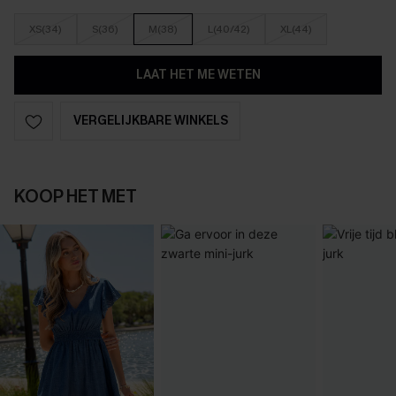
XS(34)
S(36)
M(38)
L(40/42)
XL(44)
LAAT HET ME WETEN
VERGELIJKBARE WINKELS
KOOP HET MET