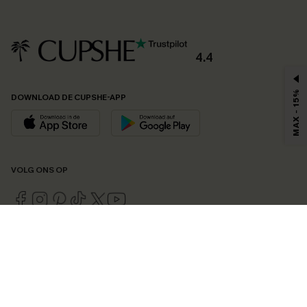
4.4
MAX - 15%
DOWNLOAD DE CUPSHE-APP
VOLG ONS OP
©2026 CUPSHE EU
Bekijk onze
algemene voorwaarden
,
privacybeleid
en
toegankelijkheidsverklaring
.