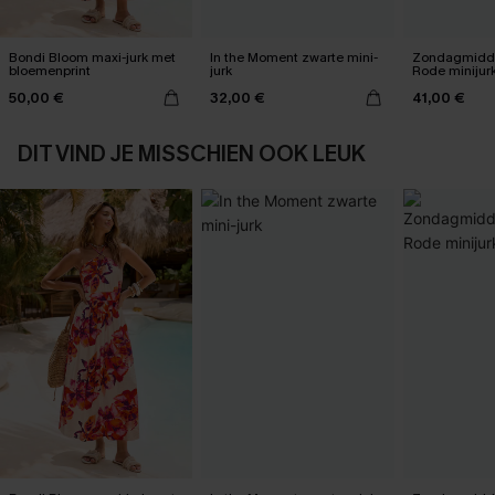
Bondi Bloom maxi-jurk met
In the Moment zwarte mini-
Zondagmidda
bloemenprint
jurk
Rode minijur
50,00 €
32,00 €
41,00 €
DIT VIND JE MISSCHIEN OOK LEUK