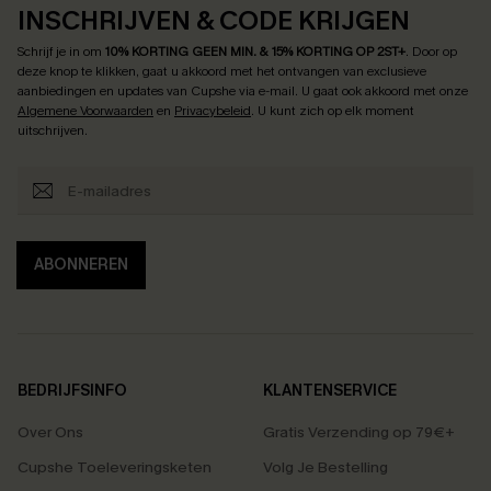
INSCHRIJVEN & CODE KRIJGEN
Schrijf je in om
10% KORTING GEEN MIN. & 15% KORTING OP 2ST+
.
Door op
deze knop te klikken, gaat u akkoord met het ontvangen van exclusieve
aanbiedingen en updates van Cupshe via e-mail. U gaat ook akkoord met onze
Algemene Voorwaarden
en
Privacybeleid
. U kunt zich op elk moment
uitschrijven.
ABONNEREN
BEDRIJFSINFO
KLANTENSERVICE
Over Ons
Gratis Verzending op 79€+
Cupshe Toeleveringsketen
Volg Je Bestelling