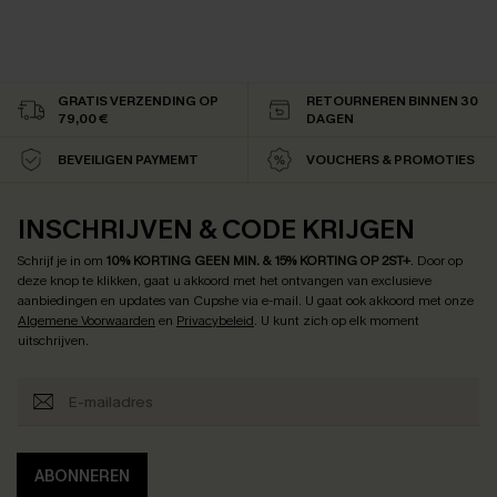
GRATIS VERZENDING OP
RETOURNEREN BINNEN 30
79,00 €
DAGEN
BEVEILIGEN PAYMEMT
VOUCHERS & PROMOTIES
INSCHRIJVEN & CODE KRIJGEN
Schrijf je in om
10% KORTING GEEN MIN. & 15% KORTING OP 2ST+
.
Door op
deze knop te klikken, gaat u akkoord met het ontvangen van exclusieve
aanbiedingen en updates van Cupshe via e-mail. U gaat ook akkoord met onze
Algemene Voorwaarden
en
Privacybeleid
. U kunt zich op elk moment
uitschrijven.
ABONNEREN