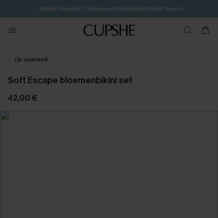
🩱
Meest Populair Corrigerend Badpakken| Must Have>>
1D:8H:7M:44S
👙
Koop 3, krijg 15% korting | CODE: SW15
💌Abonneer je & ontvang tot 15% korting>>
Op voorraad
Soft Escape bloemenbikini set
42,00 €