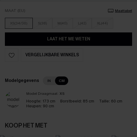
MAAT (EU)
Maattabel
XS(34/36)
S(38)
M(40)
L(42)
XL(44)
LAAT HET ME WETEN
VERGELIJKBARE WINKELS
Modelgegevens
IN
CM
Model Draagmaat:
XS
Hoogte:
173 cm
Borstbeeld:
85 cm
Taille:
60 cm
Heupen:
90 cm
KOOP HET MET