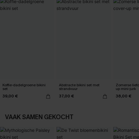
Koffie-dadelgroene bikini
Abstracte bikini set met
Zomerse liefd
set
strandvuur
up mini-jurk
39,00 €
37,00 €
38,00 €
VAAK SAMEN GEKOCHT