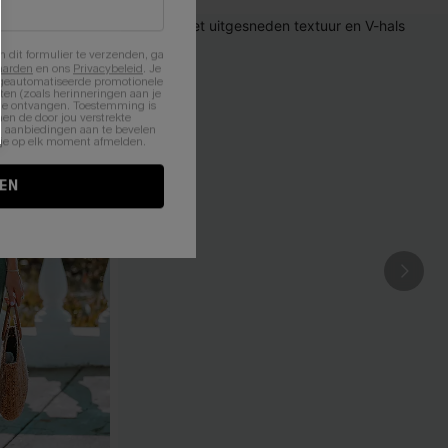
n dit formulier te verzenden, ga
aarden
en ons
Privacybeleid
. Je
 geautomatiseerde promotionele
en (zoals herinneringen aan je
te ontvangen. Toestemming is
en de door jou verstrekte
n aanbiedingen aan te bevelen
nt je op elk moment afmelden.
EN