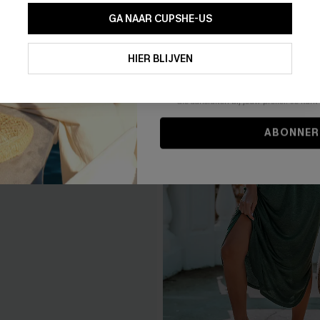
GA NAAR CUPSHE-US
Door je contactgegevens in te vullen e
je akkoord met onze
Algemene Voorw
HIER BLIJVEN
stemt er tevens mee in om herhaalde
en gepersonaliseerde marketingbericht
winkelwagen) en e-mails van Cupshe 
niet vereist voor een aankoop. We kunn
informatie gebruiken om producten e
die aansluiten bij jouw profiel. Je ku
ABONNER