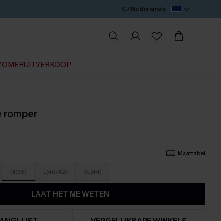
€ / Nederlands
ZOMERUITVERKOOP
e romper
Maattabel
M(38)
L(40/42)
XL(44)
LAAT HET ME WETEN
ANGLIJST
VERGELIJKBARE WINKELS