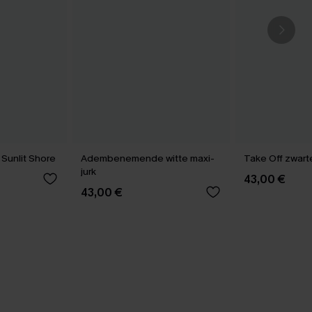
 Sunlit Shore
Adembenemende witte maxi-
Take Off zwarte
jurk
43,00 €
43,00 €