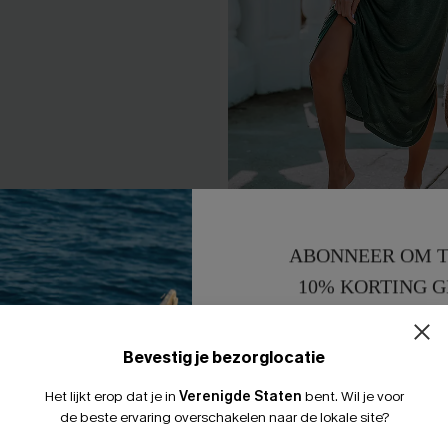
tch Halter Bikini Top &
Bosgroene maxi-jurk met zijs
ABONNEER OM T
oms Set
32,00 €
10% KORTING G
0 €
15% KORTING 
Bevestig je bezorglocatie
Het lijkt erop dat je in
Verenigde Staten
bent.
Wil je voor
LEUK
de beste ervaring overschakelen naar de lokale site?