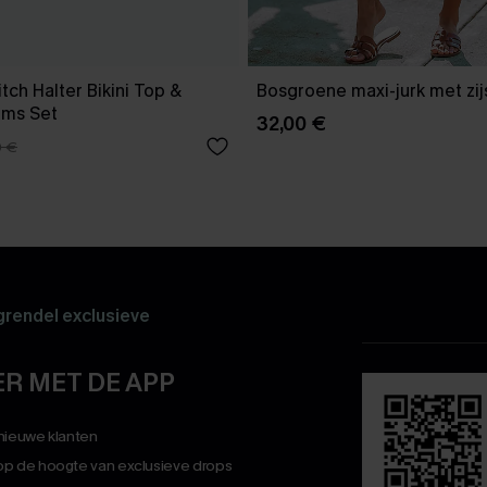
tch Halter Bikini Top &
Bosgroene maxi-jurk met zijs
oms Set
32,00 €
0 €
rendel exclusieve
R MET DE APP
 nieuwe klanten
op de hoogte van exclusieve drops