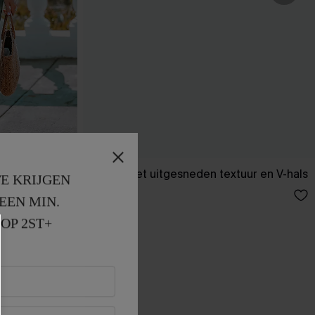
plit
T-shirt met uitgesneden textuur en V-hals
E KRIJGEN
26,00 €
EEN MIN. 
OP 2ST+