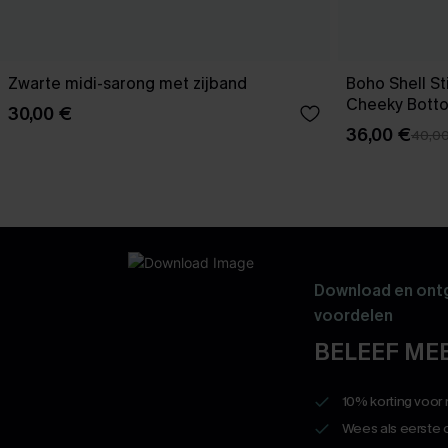
Zwarte midi-sarong met zijband
Boho Shell Sti
Cheeky Bott
30,00 €
36,00 €
40,0
Download en ontg
voordelen
BELEEF MEE
10% korting voor
Wees als eerste 