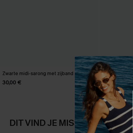
Zwarte midi-sarong met zijband
Boho Shell Sti
Cheeky Bott
30,00 €
36,00 €
40,0
DIT VIND JE MISSCHIEN OOK 