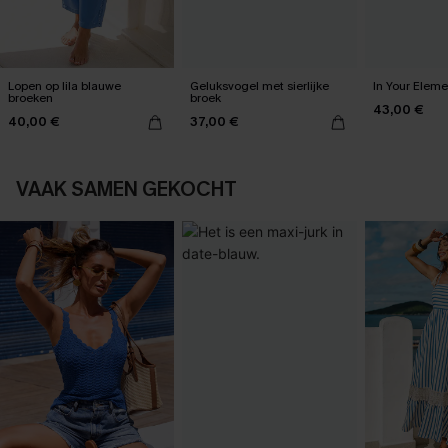
Lopen op lila blauwe
Geluksvogel met sierlijke
In Your Elem
broeken
broek
43,00 €
40,00 €
37,00 €
VAAK SAMEN GEKOCHT