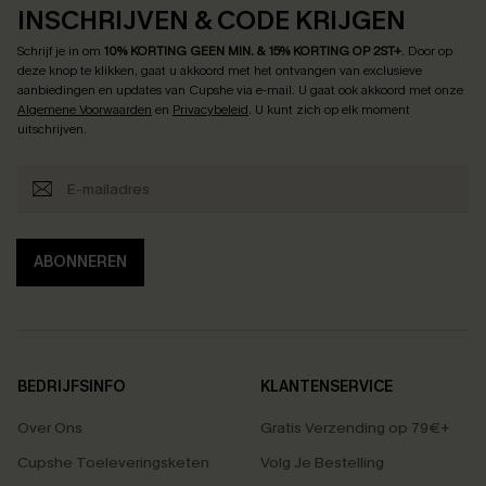
INSCHRIJVEN & CODE KRIJGEN
Schrijf je in om
10% KORTING GEEN MIN. & 15% KORTING OP 2ST+
.
Door op
deze knop te klikken, gaat u akkoord met het ontvangen van exclusieve
aanbiedingen en updates van Cupshe via e-mail. U gaat ook akkoord met onze
Algemene Voorwaarden
en
Privacybeleid
. U kunt zich op elk moment
uitschrijven.
ABONNEREN
BEDRIJFSINFO
KLANTENSERVICE
Over Ons
Gratis Verzending op 79€+
Cupshe Toeleveringsketen
Volg Je Bestelling