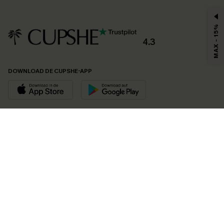
MAX - 15%
4.3
DOWNLOAD DE CUPSHE-APP
VOLG ONS OP
©2026 CUPSHE EU
Bekijk onze
algemene voorwaarden
,
privacybeleid
en
toegankelijkheidsverklaring
.