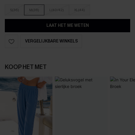
S(36)
M(38)
L(40/42)
XL(44)
LAAT HET ME WETEN
VERGELIJKBARE WINKELS
KOOP HET MET