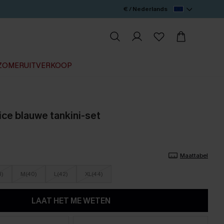
€ / Nederlands
ZOMERUITVERKOOP
e blauwe tankini-set
Maattabel
8)
M(40)
L(42)
XL(44)
LAAT HET ME WETEN