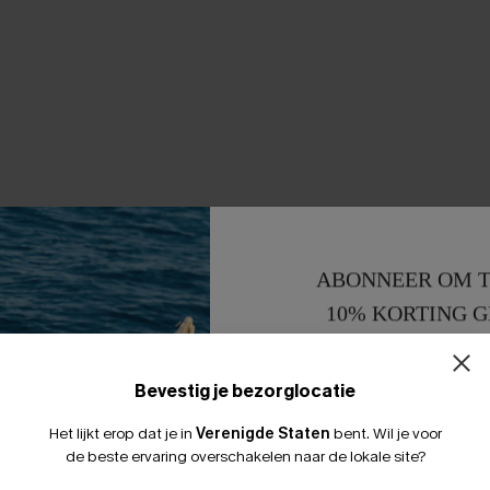
ABONNEER OM T
10% KORTING G
15% KORTING 
Bevestig je bezorglocatie
Het lijkt erop dat je in
Verenigde Staten
bent.
Wil je voor
de beste ervaring overschakelen naar de lokale site?