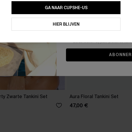
GA NAAR CUPSHE-US
Door je contactgegevens in te vullen e
je akkoord met onze
Algemene Voorw
HIER BLIJVEN
stemt er tevens mee in om herhaalde
en gepersonaliseerde marketingbericht
winkelwagen) en e-mails van Cupshe 
niet vereist voor een aankoop. We kunn
informatie gebruiken om producten e
die aansluiten bij jouw profiel. Je ku
ABONNER
arty Zwarte Tankini Set
Aura Floral Tankini Set
47,00 €