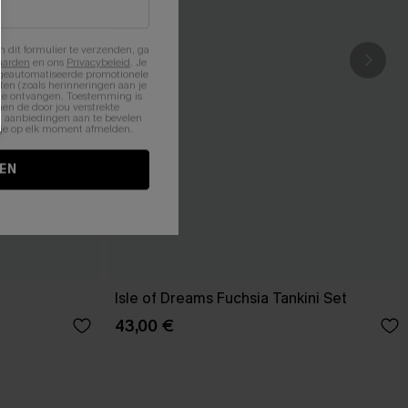
n dit formulier te verzenden, ga
aarden
en ons
Privacybeleid
. Je
 geautomatiseerde promotionele
en (zoals herinneringen aan je
te ontvangen. Toestemming is
en de door jou verstrekte
n aanbiedingen aan te bevelen
nt je op elk moment afmelden.
EN
Isle of Dreams Fuchsia Tankini Set
43,00 €