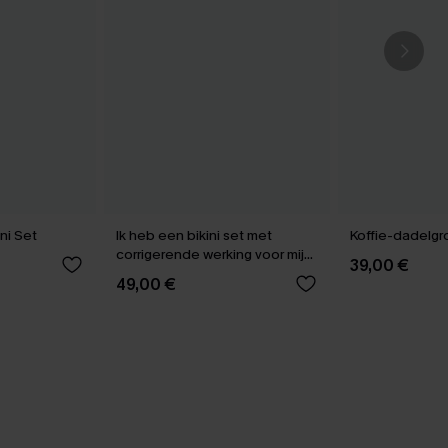
ni Set
Ik heb een bikini set met
Koffie-dadelgro
corrigerende werking voor mijn
39,00 €
buik gekregen.
49,00 €