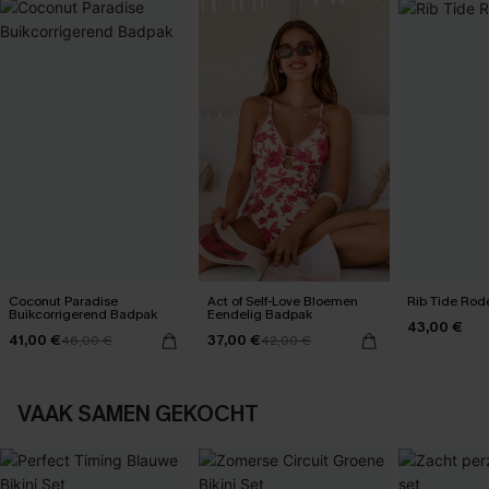
Coconut Paradise
Act of Self-Love Bloemen
Rib Tide Rode
Buikcorrigerend Badpak
Eendelig Badpak
43,00 €
41,00 €
37,00 €
46,00 €
42,00 €
VAAK SAMEN GEKOCHT