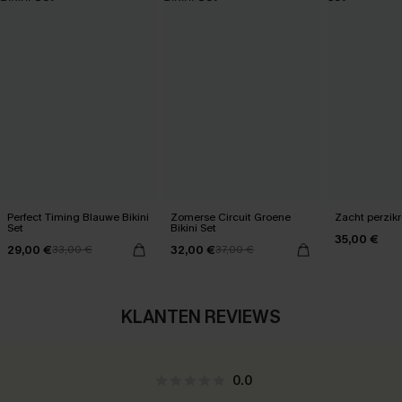
Perfect Timing Blauwe Bikini
Zomerse Circuit Groene
Zacht perzikr
Set
Bikini Set
35,00 €
29,00 €
32,00 €
33,00 €
37,00 €
KLANTEN REVIEWS
0.0