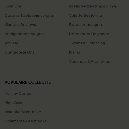
Over Ons
Gratis Verzending op 79€+
Cupshe Toeleveringsketen
Volg Je Bestelling
Klanten-Reviews
Retourzendingen
Veelgestelde Vragen
Retourneer Beginnen
Affiliate
Zwem Fit Oplossing
Contacteer Ons
Klarna
Vouchers & Promoties
POPULAIRE COLLECTIE
Tummy Control
High Waist
Vakantie Must-have
Charmante Feestlooks