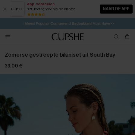
App-voordelen
NAAR DE APP
10% korting voor nieuwe klanten
LAATSTE KANS
⚡️
| Tot 50% korting>>
🩱
Meest Populair Corrigerend Badpakken| Must Have>>
💌Abonneer je & ontvang tot 15% korting>>
👙
Koop 3, krijg 15% korting | CODE: SW15
Zomerse gestreepte bikiniset uit South Bay
33,00 €