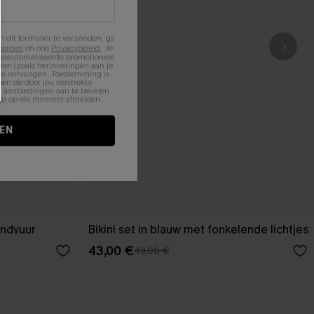
n dit formulier te verzenden, ga
aarden
en ons
Privacybeleid
. Je
 geautomatiseerde promotionele
en (zoals herinneringen aan je
te ontvangen. Toestemming is
en de door jou verstrekte
n aanbiedingen aan te bevelen
nt je op elk moment afmelden.
EN
andvuur
Bikini set in blauw met fonkelende lichtjes
43,00 €
49,00 €