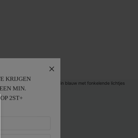
E KRIJGEN
EEN MIN. 
OP 2ST+