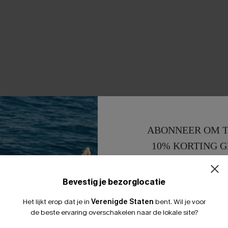
ABONNEER OM T
10% KORTING G
15% KORTING 
Bevestig je bezorglocatie
Het lijkt erop dat je in
Verenigde Staten
bent.
Wil je voor
de beste ervaring overschakelen naar de lokale site?