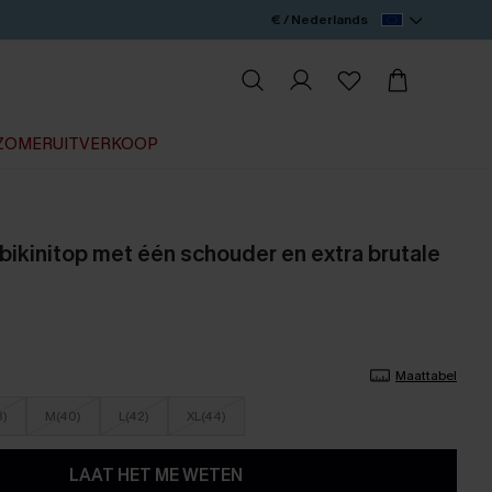
€ / Nederlands
ZOMERUITVERKOOP
bikinitop met één schouder en extra brutale
Maattabel
8)
M(40)
L(42)
XL(44)
LAAT HET ME WETEN