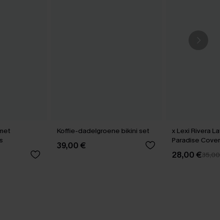
 met
Koffie-dadelgroene bikini set
x Lexi Rivera L
s
Paradise Cover
39,00 €
28,00 €
35,00