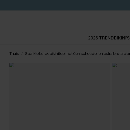
2026 TREND
BIKINI'S
Thuis
Sparkle Lurex bikinitop met één schouder en extra brutale b