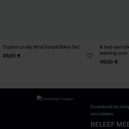
Tropics on My Mind Koraal Bikini Set
Ik heb een bi
werking voor 
49,00 €
49,00 €
Download en ontg
voordelen
BELEEF MEE