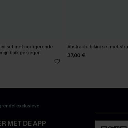
kini set met corrigerende
Abstracte bikini set met str
mijn buik gekregen.
37,00 €
rendel exclusieve
R MET DE APP