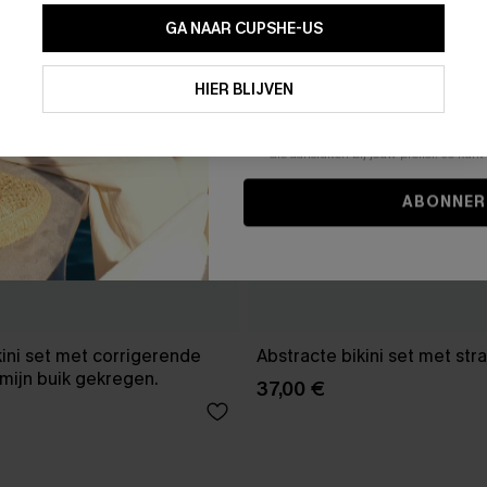
GA NAAR CUPSHE-US
Door je contactgegevens in te vullen e
je akkoord met onze
Algemene Voorw
HIER BLIJVEN
stemt er tevens mee in om herhaalde
en gepersonaliseerde marketingbericht
winkelwagen) en e-mails van Cupshe 
niet vereist voor een aankoop. We kunn
informatie gebruiken om producten e
die aansluiten bij jouw profiel. Je ku
ABONNER
kini set met corrigerende
Abstracte bikini set met str
mijn buik gekregen.
37,00 €