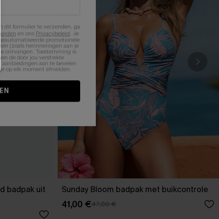
n dit formulier te verzenden, ga
aarden
en ons
Privacybeleid
. Je
 geautomatiseerde promotionele
en (zoals herinneringen aan je
te ontvangen. Toestemming is
en de door jou verstrekte
n aanbiedingen aan te bevelen
nt je op elk moment afmelden.
EN
d badpak uit
Sunday Bloom badpak met buikcontrole
41,00 €
47,00 €