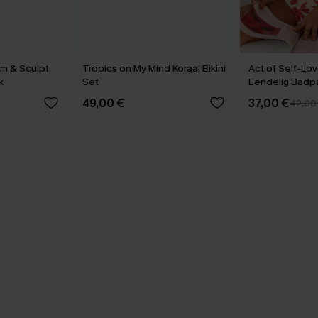
im & Sculpt
Tropics on My Mind Koraal Bikini
Act of Self-Lo
k
Set
Eendelig Badp
49,00 €
37,00 €
42,00