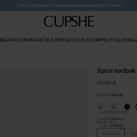
🩱
Meest Populair Corrigerend Badpakken| Must Have>>
👙
Koop 3, krijg 15% korting | CODE: SW15
💌Abonneer je & ontvang tot 15% korting>>
1D:10H:18M:6S
BADPAKKEN
VAKANTIE JURKEN
COVER UP
JUMPSUITS
KLEDING
Spice badpak 
42,00 €
KLEUR:
Rood
MAAT (EU)
XS(34/36)
S(3