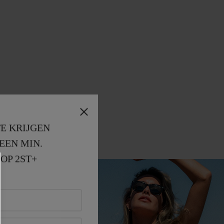
E KRIJGEN
EEN MIN. 
OP 2ST+