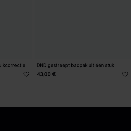
uikcorrectie
DND gestreept badpak uit één stuk
43,00 €