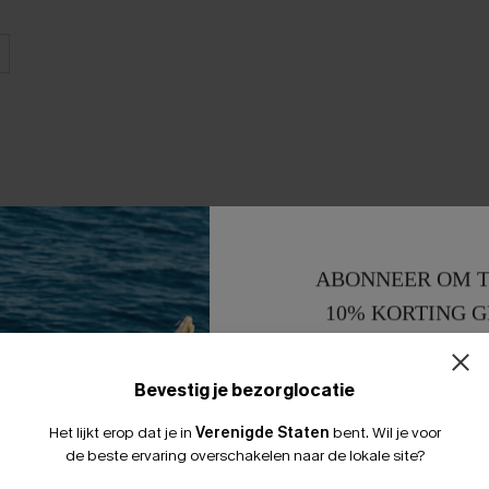
ABONNEER OM T
10% KORTING G
15% KORTING 
Bevestig je bezorglocatie
Het lijkt erop dat je in
Verenigde Staten
bent.
Wil je voor
de beste ervaring overschakelen naar de lokale site?