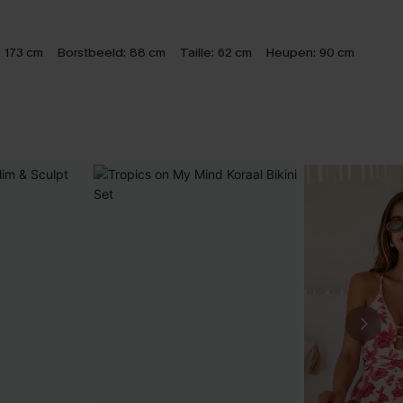
:
173 cm
Borstbeeld:
88 cm
Taille:
62 cm
Heupen:
90 cm