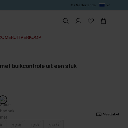
€ / Nederlands
ZOMERUITVERKOOP
met buikcontrole uit één stuk
Maattabel
8)
M(40)
L(42)
XL(44)