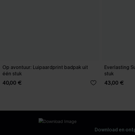
Op avontuur: Luipaardprint badpak uit
Everlasting 
één stuk
stuk
40,00 €
43,00 €
Download en ontg