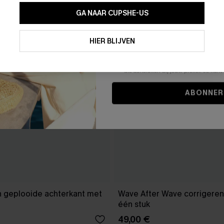
GA NAAR CUPSHE-US
Door je contactgegevens in te vullen e
je akkoord met onze
Algemene Voorw
HIER BLIJVEN
stemt er tevens mee in om herhaalde
en gepersonaliseerde marketingbericht
winkelwagen) en e-mails van Cupshe 
niet vereist voor een aankoop. We kunn
informatie gebruiken om producten e
die aansluiten bij jouw profiel. Je ku
ABONNER
 geplooide achterkant met
Wave After Wave corrigeren
één stuk
49,00 €