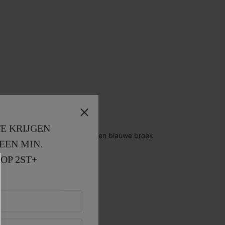
E KRIJGEN
EEN MIN. 
OP 2ST+