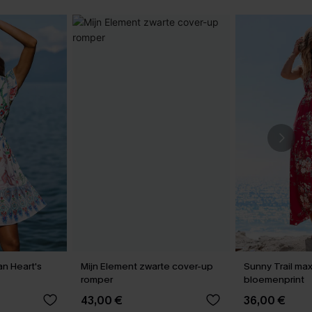
an Heart's
Mijn Element zwarte cover-up
Sunny Trail max
romper
bloemenprint
43,00 €
36,00 €