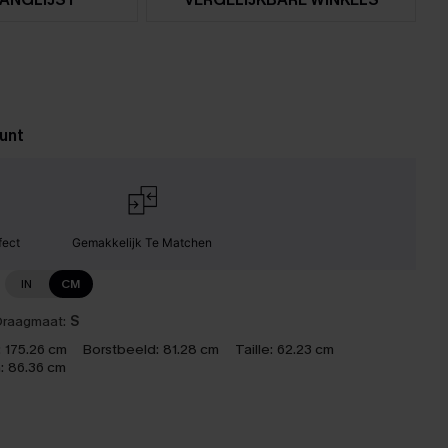
unt
fect
Gemakkelijk Te Matchen
IN
CM
raagmaat:
S
:
175.26 cm
Borstbeeld:
81.28 cm
Taille:
62.23 cm
:
86.36 cm