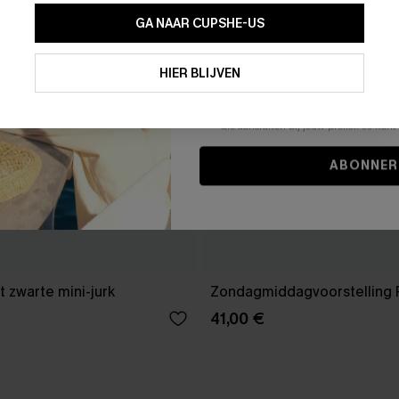
GA NAAR CUPSHE-US
Door je contactgegevens in te vullen e
je akkoord met onze
Algemene Voorw
HIER BLIJVEN
stemt er tevens mee in om herhaalde
en gepersonaliseerde marketingbericht
winkelwagen) en e-mails van Cupshe 
niet vereist voor een aankoop. We kunn
informatie gebruiken om producten e
die aansluiten bij jouw profiel. Je ku
ABONNER
 zwarte mini-jurk
Zondagmiddagvoorstelling 
41,00 €