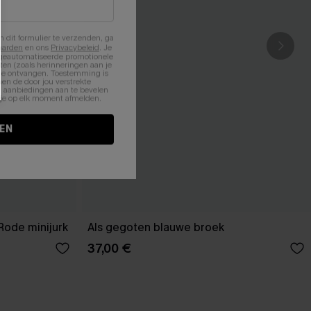
n dit formulier te verzenden, ga
aarden
en ons
Privacybeleid
. Je
 geautomatiseerde promotionele
en (zoals herinneringen aan je
te ontvangen. Toestemming is
en de door jou verstrekte
n aanbiedingen aan te bevelen
nt je op elk moment afmelden.
EN
Rode minijurk
Als gegoten blauwe broek
37,00 €