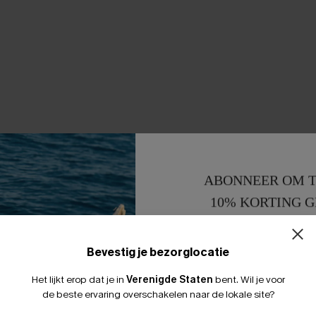
ABONNEER OM T
10% KORTING G
15% KORTING 
Bevestig je bezorglocatie
Het lijkt erop dat je in
Verenigde Staten
bent.
Wil je voor
de beste ervaring overschakelen naar de lokale site?