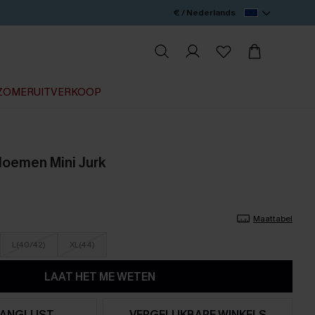
€ / Nederlands
ZOMERUITVERKOOP
loemen Mini Jurk
Maattabel
L(40/42)
XL(44)
LAAT HET ME WETEN
ANGLIJST
VERGELIJKBARE WINKELS