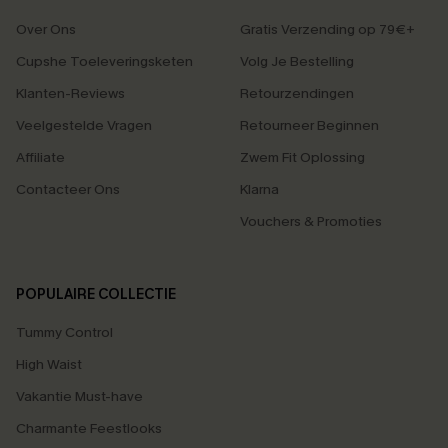
Over Ons
Gratis Verzending op 79€+
Cupshe Toeleveringsketen
Volg Je Bestelling
Klanten-Reviews
Retourzendingen
Veelgestelde Vragen
Retourneer Beginnen
Affiliate
Zwem Fit Oplossing
Contacteer Ons
Klarna
Vouchers & Promoties
POPULAIRE COLLECTIE
Tummy Control
High Waist
Vakantie Must-have
Charmante Feestlooks