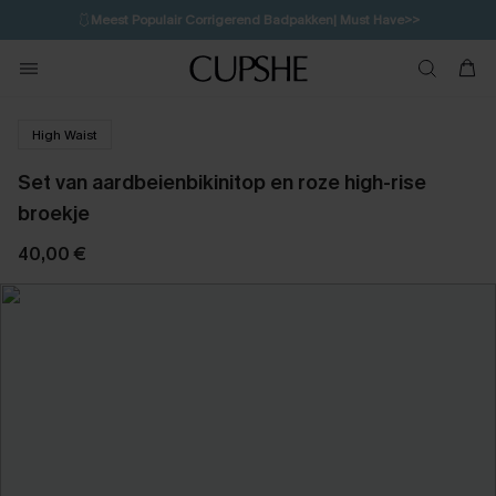
🩱
Meest Populair Corrigerend Badpakken| Must Have>>
💌Abonneer je & ontvang tot 15% korting>>
👙
Koop 3, krijg 15% korting | CODE: SW15
High Waist
Set van aardbeienbikinitop en roze high-rise
broekje
40,00 €