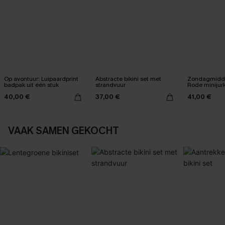
Op avontuur: Luipaardprint
Abstracte bikini set met
Zondagmidda
badpak uit één stuk
strandvuur
Rode minijur
40,00 €
37,00 €
41,00 €
VAAK SAMEN GEKOCHT