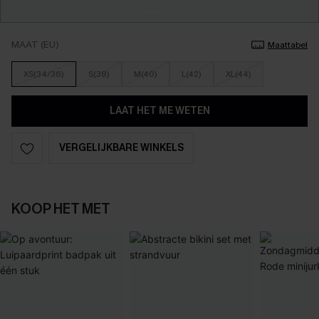
MAAT (EU)
Maattabel
XS(34/36)
S(38)
M(40)
L(42)
XL(44)
LAAT HET ME WETEN
VERGELIJKBARE WINKELS
KOOP HET MET