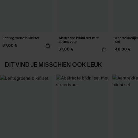
Lentegroene bikiniset
Abstracte bikini set met
Aantrekkelijk
strandvuur
set
37,00 €
37,00 €
40,00 €
DIT VIND JE MISSCHIEN OOK LEUK