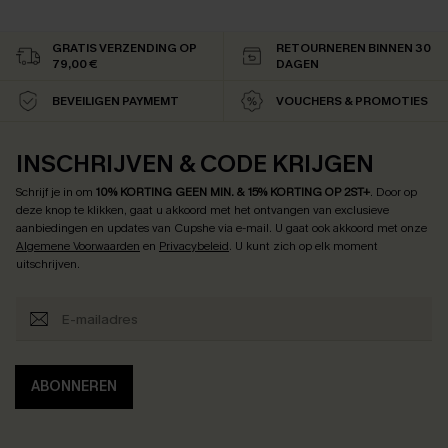
GRATIS VERZENDING OP
RETOURNEREN BINNEN 30
79,00 €
DAGEN
BEVEILIGEN PAYMEMT
VOUCHERS & PROMOTIES
INSCHRIJVEN & CODE KRIJGEN
Schrijf je in om
10% KORTING GEEN MIN. & 15% KORTING OP 2ST+
.
Door op
deze knop te klikken, gaat u akkoord met het ontvangen van exclusieve
aanbiedingen en updates van Cupshe via e-mail. U gaat ook akkoord met onze
Algemene Voorwaarden
en
Privacybeleid
. U kunt zich op elk moment
uitschrijven.
ABONNEREN