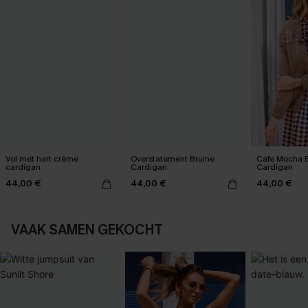
Vol met hart crème
Overstatement Bruine
Cafe Mocha 
cardigan
Cardigan
Cardigan
44,00 €
44,00 €
44,00 €
VAAK SAMEN GEKOCHT