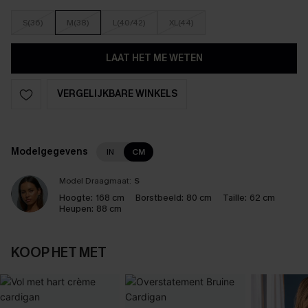
S(36)
M(38)
L(40/42)
XL(44)
LAAT HET ME WETEN
VERGELIJKBARE WINKELS
Modelgegevens
IN
CM
Model Draagmaat:
S
Hoogte:
168 cm
Borstbeeld:
80 cm
Taille:
62 cm
Heupen:
88 cm
KOOP HET MET