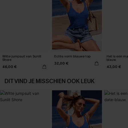
Witte jumpsuit van Sunlit
Echte vorm blauwe top
Het is een max
Shore
blauw.
32,00 €
46,00 €
43,00 €
DIT VIND JE MISSCHIEN OOK LEUK