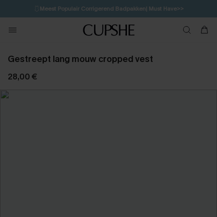
🩱
Meest Populair Corrigerend Badpakken| Must Have>>
21H:43M:22S
👙
Koop 3, krijg 15% korting | CODE: SW15
💌Abonneer je & ontvang tot 15% korting>>
Gestreept lang mouw cropped vest
28,00 €