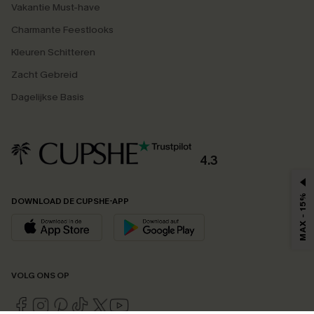
Vakantie Must-have
Charmante Feestlooks
Kleuren Schitteren
Zacht Gebreid
Dagelijkse Basis
4.3
MAX - 15%
DOWNLOAD DE CUPSHE-APP
VOLG ONS OP