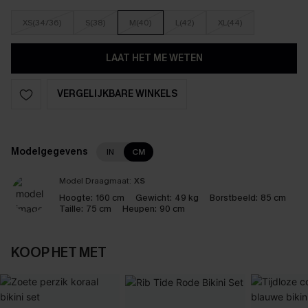
XS(34/36)
S(38)
M(40)
L(42)
XL(44)
LAAT HET ME WETEN
VERGELIJKBARE WINKELS
Modelgegevens
IN
CM
Model Draagmaat:
XS
Hoogte:
160 cm
Gewicht:
49 kg
Borstbeeld:
85 cm
Taille:
75 cm
Heupen:
90 cm
KOOP HET MET