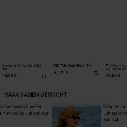
Zoete perzik koraal bikini
Rib Tide Rode Bikini Set
Tijdloze com
set
blauwe bikini
43,00 €
49,00 €
40,00 €
VAAK SAMEN GEKOCHT