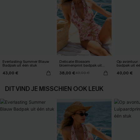
Everlasting Summer Blauw
Delicate Blossom
Op avontuur: 
Badpak uit één stuk
bloemenprint badpak uit
badpak uit éé
één stuk
43,00 €
38,00 €
40,00 €
43,00 €
DIT VIND JE MISSCHIEN OOK LEUK