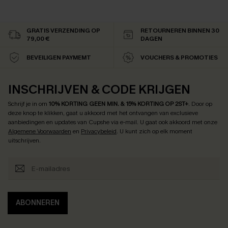
GRATIS VERZENDING OP
RETOURNEREN BINNEN 30
79,00 €
DAGEN
BEVEILIGEN PAYMEMT
VOUCHERS & PROMOTIES
INSCHRIJVEN & CODE KRIJGEN
Schrijf je in om
10% KORTING GEEN MIN. & 15% KORTING OP 2ST+
.
Door op
deze knop te klikken, gaat u akkoord met het ontvangen van exclusieve
aanbiedingen en updates van Cupshe via e-mail. U gaat ook akkoord met onze
Algemene Voorwaarden
en
Privacybeleid
. U kunt zich op elk moment
uitschrijven.
ABONNEREN