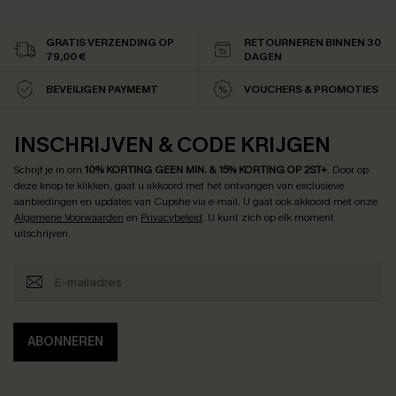
GRATIS VERZENDING OP
RETOURNEREN BINNEN 30
79,00 €
DAGEN
BEVEILIGEN PAYMEMT
VOUCHERS & PROMOTIES
INSCHRIJVEN & CODE KRIJGEN
Schrijf je in om
10% KORTING GEEN MIN. & 15% KORTING OP 2ST+
.
Door op
deze knop te klikken, gaat u akkoord met het ontvangen van exclusieve
aanbiedingen en updates van Cupshe via e-mail. U gaat ook akkoord met onze
Algemene Voorwaarden
en
Privacybeleid
. U kunt zich op elk moment
uitschrijven.
ABONNEREN