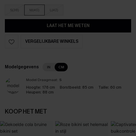
S(38)
M(40)
L(42)
LAAT HET ME WETEN
VERGELIJKBARE WINKELS
Modelgegevens
IN
CM
Model Draagmaat:
S
Hoogte:
176 cm
Borstbeeld:
85 cm
Taille:
60 cm
Heupen:
88 cm
KOOP HET MET