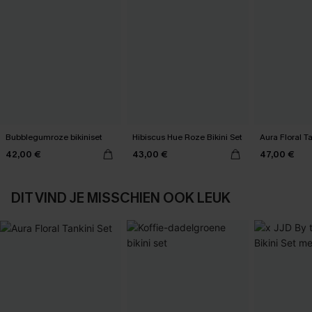
Bubblegumroze bikiniset
Hibiscus Hue Roze Bikini Set
Aura Floral Ta
42,00 €
43,00 €
47,00 €
DIT VIND JE MISSCHIEN OOK LEUK