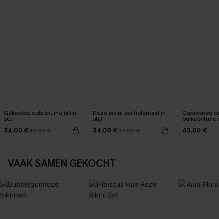
Gekoelde cola bruine bikini
Roze bikini set helemaal in
Captivated 
set
stijl
buikcontrole 
34,00 €
34,00 €
43,00 €
43,00 €
39,00 €
VAAK SAMEN GEKOCHT