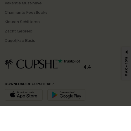
Vakantie Must-have
Charmante Feestlooks
Kleuren Schitteren
Zacht Gebreid
Dagelijkse Basis
MAX - 15%
4.4
DOWNLOAD DE CUPSHE-APP
VOLG ONS OP