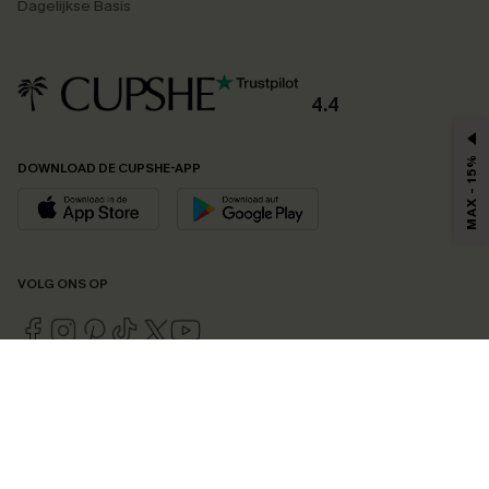
Dagelijkse Basis
4.4
MAX - 15%
DOWNLOAD DE CUPSHE-APP
VOLG ONS OP
©2026 CUPSHE EU
Bekijk onze
algemene voorwaarden
,
privacybeleid
en