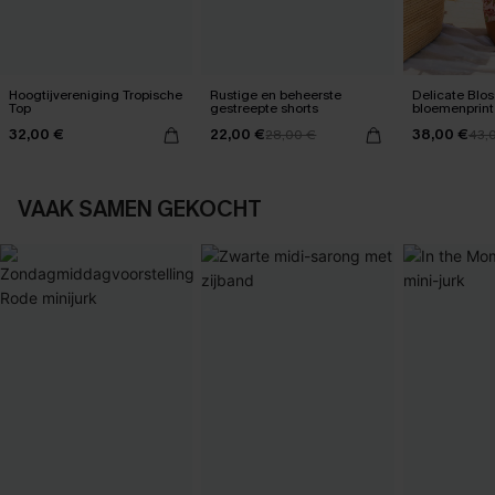
Hoogtijvereniging Tropische
Rustige en beheerste
Delicate Blo
Top
gestreepte shorts
bloemenprint
één stuk
32,00 €
22,00 €
38,00 €
28,00 €
43,
VAAK SAMEN GEKOCHT