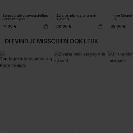
Zondagmiddagvoorstelling
Zwarte midi-sarong met
In the Momen
Rode minijurk
zijband
jurk
41,00 €
30,00 €
32,00 €
DIT VIND JE MISSCHIEN OOK LEUK