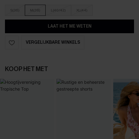
S(36)
M(38)
L(40/42)
XL(44)
LAAT HET ME WETEN
VERGELIJKBARE WINKELS
KOOP HET MET