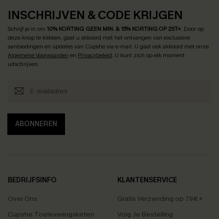
INSCHRIJVEN & CODE KRIJGEN
Schrijf je in om
10% KORTING GEEN MIN. & 15% KORTING OP 2ST+
.
Door op
deze knop te klikken, gaat u akkoord met het ontvangen van exclusieve
aanbiedingen en updates van Cupshe via e-mail. U gaat ook akkoord met onze
Algemene Voorwaarden
en
Privacybeleid
. U kunt zich op elk moment
uitschrijven.
ABONNEREN
BEDRIJFSINFO
KLANTENSERVICE
Over Ons
Gratis Verzending op 79€+
Cupshe Toeleveringsketen
Volg Je Bestelling