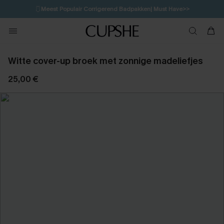
🩱
Meest Populair Corrigerend Badpakken| Must Have>>
💌Abonneer je & ontvang tot 15% korting>>
👙
Koop 3, krijg 15% korting | CODE: SW15
Witte cover-up broek met zonnige madeliefjes
25,00 €