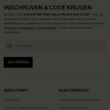
INSCHRIJVEN & CODE KRIJGEN
Schrijf je in om
10% KORTING GEEN MIN. & 15% KORTING OP 2ST+
.
Door op
deze knop te klikken, gaat u akkoord met het ontvangen van exclusieve
aanbiedingen en updates van Cupshe via e-mail. U gaat ook akkoord met onze
Algemene Voorwaarden
en
Privacybeleid
. U kunt zich op elk moment
uitschrijven.
ABONNEREN
BEDRIJFSINFO
KLANTENSERVICE
Over Ons
Gratis Verzending op 79€+
Cupshe Toeleveringsketen
Volg Je Bestelling