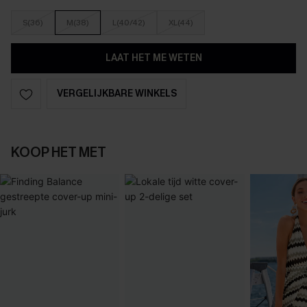
S(36)
M(38)
L(40/42)
XL(44)
LAAT HET ME WETEN
VERGELIJKBARE WINKELS
KOOP HET MET