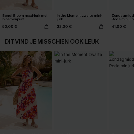
Bondi Bloom maxi-jurk met
In the Moment zwarte mini-
Zondagmidda
bloemenprint
jurk
Rode minijur
50,00 €
32,00 €
41,00 €
DIT VIND JE MISSCHIEN OOK LEUK