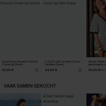
Good Days Ahead Chevron
x JOJO Just Landed Cover-
Sandy State 
Cover-Up Shorts
Up Maxi Dress
gestreepte c
32,00 €
44,00 €
30,00 €
38,
VAAK SAMEN GEKOCHT