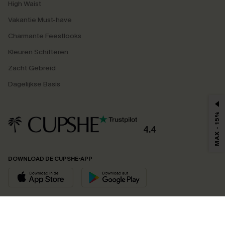
High Waist
Vakantie Must-have
Charmante Feestlooks
Kleuren Schitteren
Zacht Gebreid
Dagelijkse Basis
MAX - 15%
4.4
DOWNLOAD DE CUPSHE-APP
VOLG ONS OP