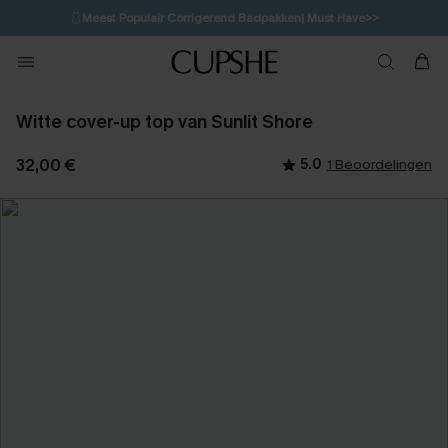
🩱
Meest Populair Corrigerend Badpakken| Must Have>>
💌Abonneer je & ontvang tot 15% korting>>
👙
Koop 3, krijg 15% korting | CODE: SW15
Witte cover-up top van Sunlit Shore
32,00 €
5.0
1 Beoordelingen