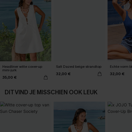
Headliner witte cover-up
Salt Dazed beige strandtop
Echte vorm b
mini-jurk
32,00 €
32,00 €
35,00 €
DIT VIND JE MISSCHIEN OOK LEUK