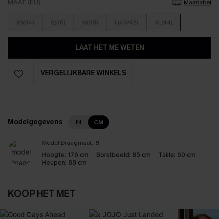
MAAT (EU)
Maattabel
XS(34)
S(36)
M(38)
L(40/42)
XL(44)
LAAT HET ME WETEN
VERGELIJKBARE WINKELS
Modelgegevens
IN
CM
Model Draagmaat:
S
Hoogte:
176 cm
Borstbeeld:
85 cm
Taille:
60 cm
Heupen:
88 cm
KOOP HET MET