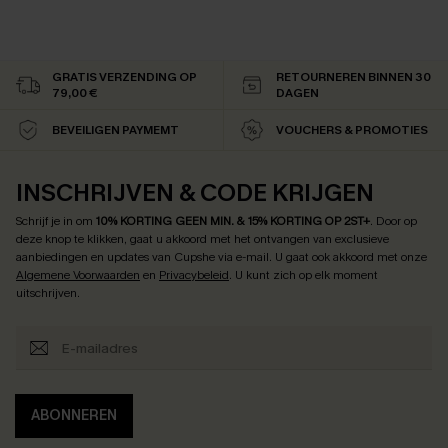
GRATIS VERZENDING OP
RETOURNEREN BINNEN 30
79,00 €
DAGEN
BEVEILIGEN PAYMEMT
VOUCHERS & PROMOTIES
INSCHRIJVEN & CODE KRIJGEN
Schrijf je in om
10% KORTING GEEN MIN. & 15% KORTING OP 2ST+
.
Door op
deze knop te klikken, gaat u akkoord met het ontvangen van exclusieve
aanbiedingen en updates van Cupshe via e-mail. U gaat ook akkoord met onze
Algemene Voorwaarden
en
Privacybeleid
. U kunt zich op elk moment
uitschrijven.
ABONNEREN