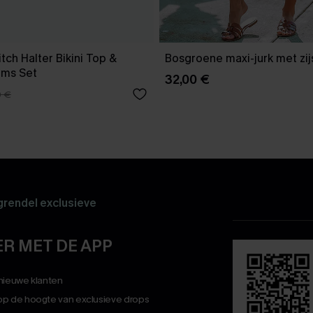
tch Halter Bikini Top &
Bosgroene maxi-jurk met zijs
oms Set
32,00 €
0 €
rendel exclusieve
R MET DE APP
 nieuwe klanten
op de hoogte van exclusieve drops