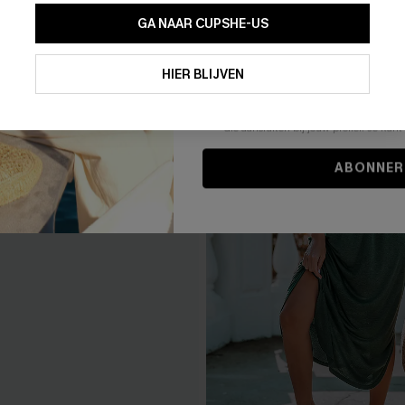
GA NAAR CUPSHE-US
Door je contactgegevens in te vullen e
je akkoord met onze
Algemene Voorw
HIER BLIJVEN
stemt er tevens mee in om herhaalde
en gepersonaliseerde marketingbericht
winkelwagen) en e-mails van Cupshe 
niet vereist voor een aankoop. We kunn
informatie gebruiken om producten e
die aansluiten bij jouw profiel. Je ku
ABONNER