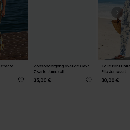
stracte
Zonsondergang over de Cays
Toile Print Hal
Zwarte Jumpsuit
Pijp Jumpsuit
35,00 €
38,00 €