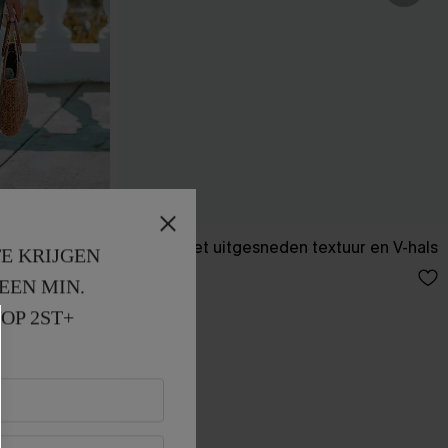
plit
T-shirt met uitgesneden textuur en V-hals
E KRIJGEN
26,00 €
EEN MIN. 
OP 2ST+