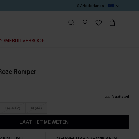
€ / Nederlands
ZOMERUITVERKOOP
 Roze Romper
Maattabel
L(40/42)
XL(44)
LAAT HET ME WETEN
ANGLIJST
VERGELIJKBARE WINKELS