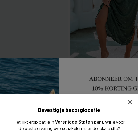
tch Halter Bikini Top &
Bosgroene maxi-jurk met zijs
ABONNEER OM T
oms Set
32,00 €
10% KORTING G
0 €
15% KORTING 
Bevestig je bezorglocatie
Het lijkt erop dat je in
Verenigde Staten
bent.
Wil je voor
LEUK
de beste ervaring overschakelen naar de lokale site?