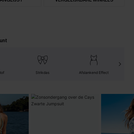
unt
tof
Strikdas
Afslankend Effect
Gemak