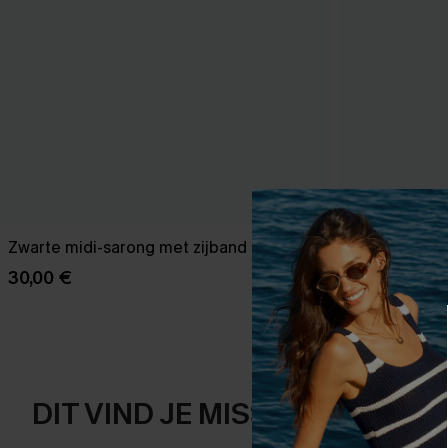
Zwarte midi-sarong met zijband
Boho Shell Sti
Cheeky Bott
30,00 €
36,00 €
40,0
DIT VIND JE MISSCHIEN OOK 