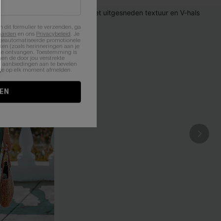
n dit formulier te verzenden, ga
aarden
en ons
Privacybeleid
. Je
 geautomatiseerde promotionele
en (zoals herinneringen aan je
te ontvangen. Toestemming is
en de door jou verstrekte
n aanbiedingen aan te bevelen
nt je op elk moment afmelden.
EN