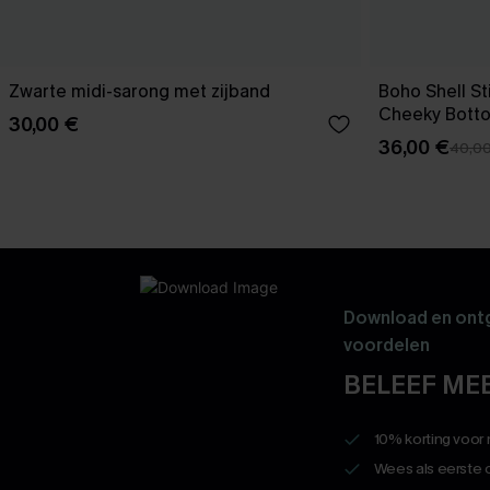
Zwarte midi-sarong met zijband
Boho Shell Sti
Cheeky Bott
30,00 €
36,00 €
40,0
Download en ontg
voordelen
BELEEF MEE
10% korting voor
Wees als eerste 