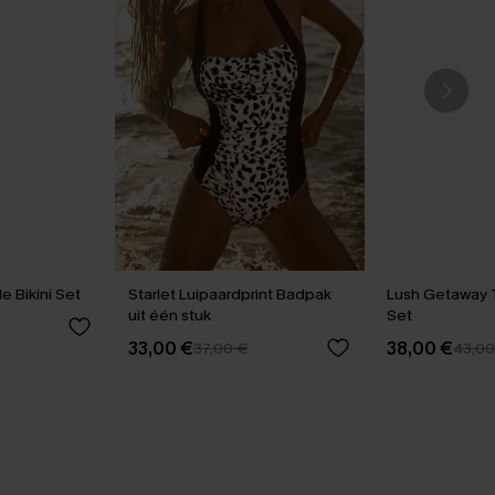
 Bikini Set
Starlet Luipaardprint Badpak
Lush Getaway T
uit één stuk
Set
33,00 €
38,00 €
37,00 €
43,00