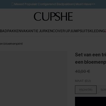
🩱
Meest Populair Corrigerend Badpakken| Must Have>>
💌Abonneer je & ontvang tot 15% korting>>
👙
Koop 3, krijg 15% korting | CODE: SW15
BADPAKKEN
VAKANTIE JURKEN
COVER UP
JUMPSUITS
KLEDING
een bloemenprint
Set van een tr
een bloemenp
40,00 €
MAAT (EU)
XS(34/36)
S(3