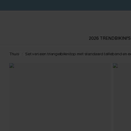
2026 TREND
BIKINI'S
Thuis
Set van een triangelbikinitop met standaard tailleband en 