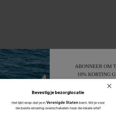
ABONNEER OM T
10% KORTING G
15% KORTING 
Bevestig je bezorglocatie
Het lijkt erop dat je in
Verenigde Staten
bent.
Wil je voor
de beste ervaring overschakelen naar de lokale site?