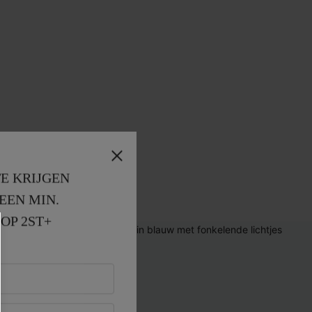
E KRIJGEN
EEN MIN. 
OP 2ST+