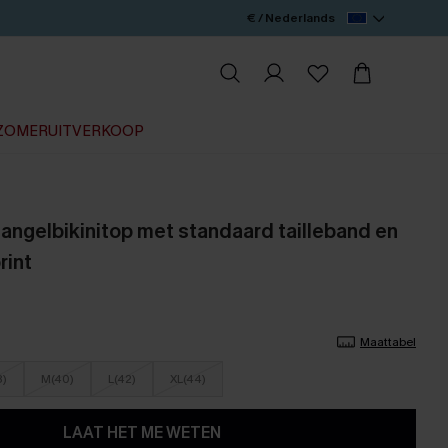
€ / Nederlands
ZOMERUITVERKOOP
iangelbikinitop met standaard tailleband en
rint
Maattabel
8)
M(40)
L(42)
XL(44)
LAAT HET ME WETEN