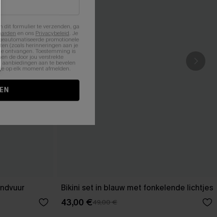
n dit formulier te verzenden, ga
aarden
en ons
Privacybeleid
. Je
 geautomatiseerde promotionele
en (zoals herinneringen aan je
te ontvangen. Toestemming is
en de door jou verstrekte
n aanbiedingen aan te bevelen
nt je op elk moment afmelden.
EN
andvuur
Bikini set in blauw met fonkelende lichtjes
43,00 €
49,00 €