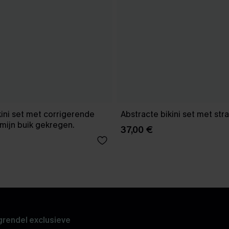
kini set met corrigerende
Abstracte bikini set met str
mijn buik gekregen.
37,00 €
rendel exclusieve