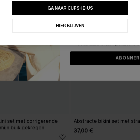
GA NAAR CUPSHE-US
Door je contactgegevens in te vullen e
je akkoord met onze
Algemene Voorw
HIER BLIJVEN
stemt er tevens mee in om herhaalde
en gepersonaliseerde marketingbericht
winkelwagen) en e-mails van Cupshe 
niet vereist voor een aankoop. We kunn
informatie gebruiken om producten e
die aansluiten bij jouw profiel. Je ku
ABONNER
kini set met corrigerende
Abstracte bikini set met str
mijn buik gekregen.
37,00 €