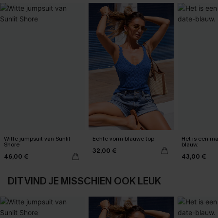
Witte jumpsuit van Sunlit
Echte vorm blauwe top
Het is een max
Shore
blauw.
32,00 €
46,00 €
43,00 €
DIT VIND JE MISSCHIEN OOK LEUK