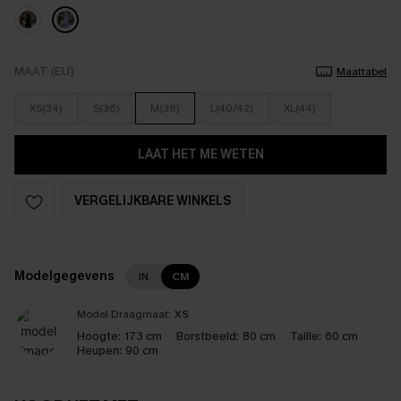
MAAT (EU)
Maattabel
XS(34)
S(36)
M(38)
L(40/42)
XL(44)
LAAT HET ME WETEN
VERGELIJKBARE WINKELS
Modelgegevens
IN
CM
Model Draagmaat:
XS
Hoogte:
173 cm
Borstbeeld:
80 cm
Taille:
60 cm
Heupen:
90 cm