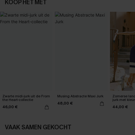
KOOP HET MET
Zwarte midi-jurk uit de From
Musing Abstracte Maxi Jurk
Zomerse lan
the Heart-collectie
jurk met kleu
48,00 €
46,00 €
44,00 €
VAAK SAMEN GEKOCHT