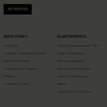
ABONNEREN
BEDRIJFSINFO
KLANTENSERVICE
Over Ons
Gratis Verzending op 79€+
Cupshe Toeleveringsketen
Volg Je Bestelling
Klanten-Reviews
Retourzendingen
Veelgestelde Vragen
Retourneer Beginnen
Affiliate
Zwem Fit Oplossing
Contacteer Ons
Klarna
Vouchers & Promoties