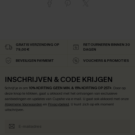
GRATIS VERZENDING OP
RETOURNEREN BINNEN 30
79,00 €
DAGEN
BEVEILIGEN PAYMEMT
VOUCHERS & PROMOTIES
INSCHRIJVEN & CODE KRIJGEN
Schrijf je in om
10% KORTING GEEN MIN. & 15% KORTING OP 2ST+
.
Door op
deze knop te klikken, gaat u akkoord met het ontvangen van exclusieve
aanbiedingen en updates van Cupshe via e-mail. U gaat ook akkoord met onze
Algemene Voorwaarden
en
Privacybeleid
. U kunt zich op elk moment
uitschrijven.