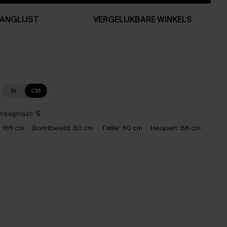
ANGLIJST
VERGELIJKBARE WINKELS
IN
CM
raagmaat:
S
:
165 cm
Borstbeeld:
80 cm
Taille:
60 cm
Heupen:
88 cm