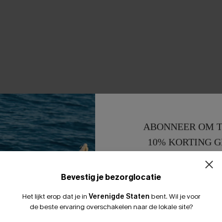
ABONNEER OM T
10% KORTING G
15% KORTING 
Bevestig je bezorglocatie
Het lijkt erop dat je in
Verenigde Staten
bent.
Wil je voor
de beste ervaring overschakelen naar de lokale site?