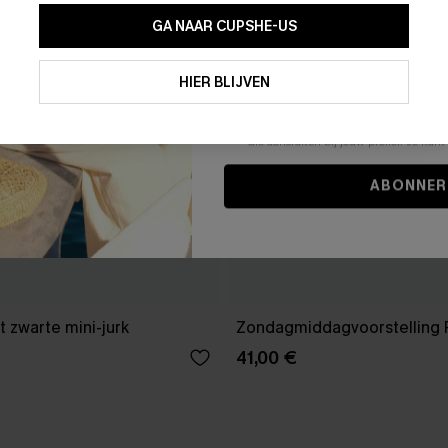
GA NAAR CUPSHE-US
Door je contactgegevens in te vullen e
je akkoord met onze
Algemene Voorw
HIER BLIJVEN
stemt er tevens mee in om herhaalde
en gepersonaliseerde marketingbericht
winkelwagen) en e-mails van Cupshe 
niet vereist voor een aankoop. We kunn
informatie gebruiken om producten e
die aansluiten bij jouw profiel. Je ku
ABONNER
 zwarte mini-jurk
Zondagmiddagvoorstelling 
41,00 €