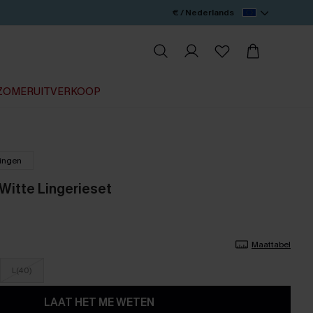
€ / Nederlands
ZOMERUITVERKOOP
lingen
Witte Lingerieset
Maattabel
L(40)
LAAT HET ME WETEN