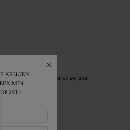
E KRIJGEN
EEN MIN. 
OP 2ST+