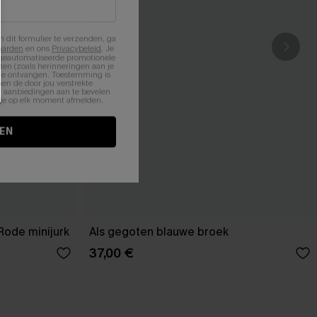
n dit formulier te verzenden, ga
aarden
en ons
Privacybeleid
. Je
 geautomatiseerde promotionele
en (zoals herinneringen aan je
te ontvangen. Toestemming is
en de door jou verstrekte
n aanbiedingen aan te bevelen
nt je op elk moment afmelden.
EN
Rode minijurk
Als gegoten blauwe broek
37,00 €