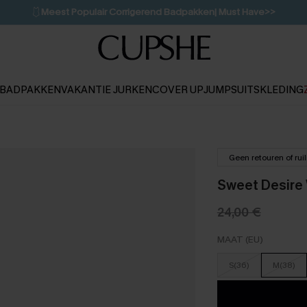
🩱
Meest Populair Corrigerend Badpakken| Must Have>>
💌Abonneer je & ontvang tot 15% korting>>
👙
Koop 3, krijg 15% korting | CODE: SW15
BADPAKKEN
VAKANTIE JURKEN
COVER UP
JUMPSUITS
KLEDING
Geen retouren of rui
Sweet Desire 
24,00 €
MAAT (EU)
S(36)
M(38)