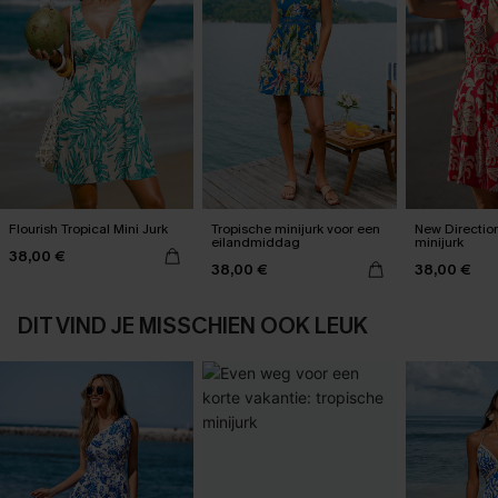
Flourish Tropical Mini Jurk
Tropische minijurk voor een
New Direction
eilandmiddag
minijurk
38,00 €
38,00 €
38,00 €
DIT VIND JE MISSCHIEN OOK LEUK