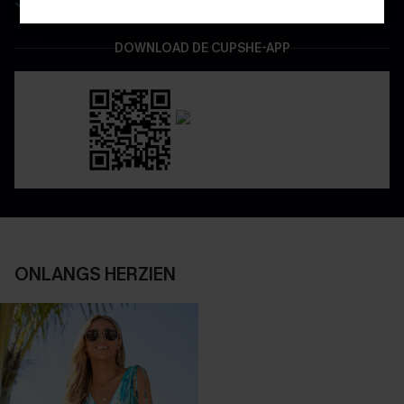
Geniet van eenvoudig retourneren via de app
DOWNLOAD DE CUPSHE-APP
ONLANGS HERZIEN