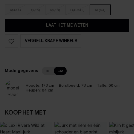
XS(34)
S(36)
M(38)
L(40/42)
XL(44)
LAAT HET ME WETEN
VERGELIJKBARE WINKELS
Modelgegevens
IN
CM
Hoogte:
173 cm
Borstbeeld:
78 cm
Taille:
60 cm
Heupen:
84 cm
KOOP HET MET