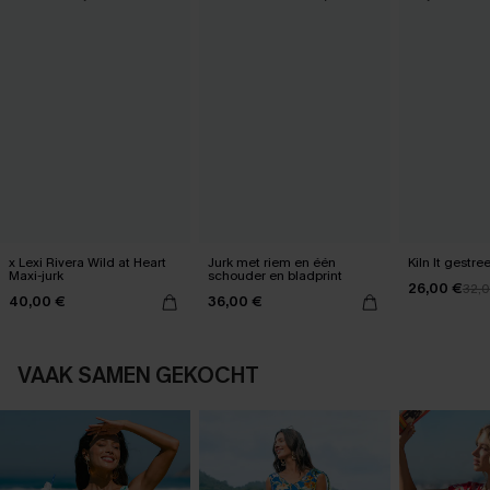
x Lexi Rivera Wild at Heart
Jurk met riem en één
Kiln It gestre
Maxi-jurk
schouder en bladprint
26,00 €
32,
40,00 €
36,00 €
VAAK SAMEN GEKOCHT