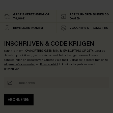
GRATIS VERZENDING OP
RETOURNEREN BINNEN 30
79,00 €
DAGEN
BEVEILIGEN PAYMEMT
VOUCHERS & PROMOTIES
INSCHRIJVEN & CODE KRIJGEN
Schrijf je in om
10% KORTING GEEN MIN. & 15% KORTING OP 2ST+
.
Door op
deze knop te klikken, gaat u akkoord met het ontvangen van exclusieve
aanbiedingen en updates van Cupshe via e-mail. U gaat ook akkoord met onze
Algemene Voorwaarden
en
Privacybeleid
. U kunt zich op elk moment
uitschrijven.
ABONNEREN