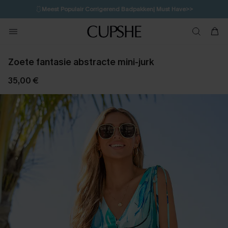
🩱
Meest Populair Corrigerend Badpakken| Must Have>>
💌Abonneer je & ontvang tot 15% korting>>
👙
Koop 3, krijg 15% korting | CODE: SW15
Zoete fantasie abstracte mini-jurk
35,00 €